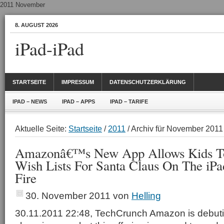
2011 November
8. AUGUST 2026
iPad-iPad
STARTSEITE
IMPRESSUM
DATENSCHUTZERKLÄRUNG
IPAD – NEWS
IPAD – APPS
IPAD – TARIFE
Aktuelle Seite:
Startseite
/
2011
/ Archiv für November 2011
Amazonâ€™s New App Allows Kids To
Wish Lists For Santa Claus On The iP
Fire
30. November 2011
von
Helling
30.11.2011 22:48, TechCrunch Amazon is debuti