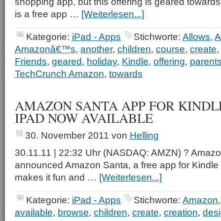
shopping app, but this offering is geared towar
is a free app …
[Weiterlesen...]
Kategorie:
iPad - Apps
Stichworte:
Allows
,
A
Amazonâ€™s
,
another
,
children
,
course
,
create
Friends
,
geared
,
holiday
,
Kindle
,
offering
,
parent
TechCrunch Amazon
,
towards
AMAZON SANTA APP FOR KINDL
IPAD NOW AVAILABLE
30. November 2011
von
Helling
30.11.11 | 22:32 Uhr (NASDAQ: AMZN) ? Amazon
announced Amazon Santa, a free app for Kindle 
makes it fun and …
[Weiterlesen...]
Kategorie:
iPad - Apps
Stichworte:
Amazon
available
,
browse
,
children
,
create
,
creation
,
des