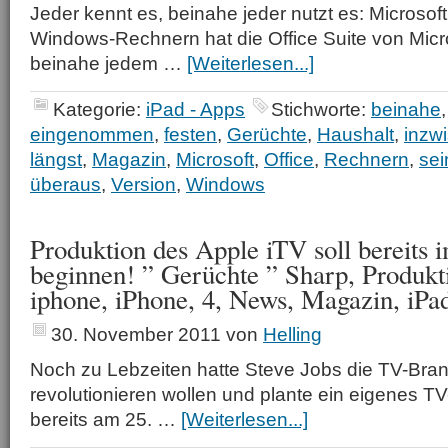
Jeder kennt es, beinahe jeder nutzt es: Microsoft
Windows-Rechnern hat die Office Suite von Micro
beinahe jedem …
[Weiterlesen...]
Kategorie:
iPad - Apps
Stichworte:
beinahe
eingenommen
,
festen
,
Gerüchte
,
Haushalt
,
inzw
längst
,
Magazin
,
Microsoft
,
Office
,
Rechnern
,
sei
überaus
,
Version
,
Windows
Produktion des Apple iTV soll bereits 
beginnen! ” Gerüchte ” Sharp, Produkti
iphone, iPhone, 4, News, Magazin, iPad
30. November 2011
von
Helling
Noch zu Lebzeiten hatte Steve Jobs die TV-Bran
revolutionieren wollen und plante ein eigenes T
bereits am 25. …
[Weiterlesen...]