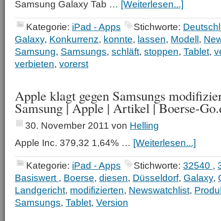
Samsung Galaxy Tab …
[Weiterlesen...]
Kategorie:
iPad - Apps
Stichworte:
Deutsch
Galaxy
,
Konkurrenz
,
konnte
,
lassen
,
Modell
,
New
Samsung
,
Samsungs
,
schläft
,
stoppen
,
Tablet
,
v
verbieten
,
vorerst
Apple klagt gegen Samsungs modifizier
Samsung | Apple | Artikel | Boerse-Go.
30. November 2011
von
Helling
Apple Inc. 379,32 1,64% …
[Weiterlesen...]
Kategorie:
iPad - Apps
Stichworte:
32540
,
Basiswert
,
Boerse
,
diesen
,
Düsseldorf
,
Galaxy
,
Landgericht
,
modifizierten
,
Newswatchlist
,
Produ
Samsungs
,
Tablet
,
Version