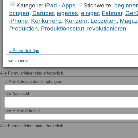
Kategorie:
iPad - Apps
Stichworte:
beginne
bringen
,
Darüber
,
eigenes
,
einiger
,
Februar
,
Gerü
iPhone
,
Konkurrenz
,
Konzern
,
Lebzeiten
,
Magaz
Produktion
,
Produktionsstart
,
revolutionieren
« Ältere Beiträge
NACH OBEN
Alle Formularfelder sind erforderlich.
E-Mail-Adresse des Empfängers
Ihre Nachricht
Ihre E-Mail-Adresse
Alle Formularfelder sind erforderlich.