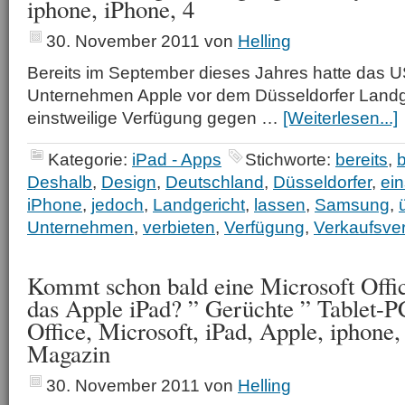
iphone, iPhone, 4
30. November 2011
von
Helling
Bereits im September dieses Jahres hatte das 
Unternehmen Apple vor dem Düsseldorfer Landg
einstweilige Verfügung gegen …
[Weiterlesen...]
Kategorie:
iPad - Apps
Stichworte:
bereits
,
b
Deshalb
,
Design
,
Deutschland
,
Düsseldorfer
,
ein
iPhone
,
jedoch
,
Landgericht
,
lassen
,
Samsung
,
Unternehmen
,
verbieten
,
Verfügung
,
Verkaufsve
Kommt schon bald eine Microsoft Offic
das Apple iPad? ” Gerüchte ” Tablet-P
Office, Microsoft, iPad, Apple, iphone,
Magazin
30. November 2011
von
Helling