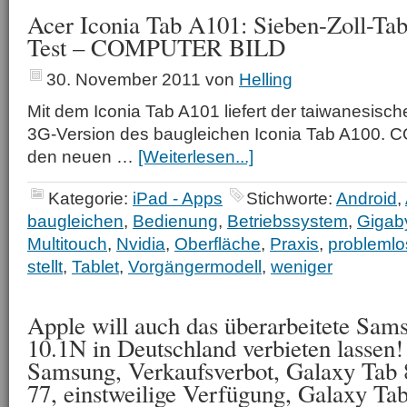
Acer Iconia Tab A101: Sieben-Zoll-Tab
Test – COMPUTER BILD
30. November 2011
von
Helling
Mit dem Iconia Tab A101 liefert der taiwanesische
3G-Version des baugleichen Iconia Tab A100.
den neuen …
[Weiterlesen...]
Kategorie:
iPad - Apps
Stichworte:
Android
,
baugleichen
,
Bedienung
,
Betriebssystem
,
Gigab
Multitouch
,
Nvidia
,
Oberfläche
,
Praxis
,
problemlo
stellt
,
Tablet
,
Vorgängermodell
,
weniger
Apple will auch das überarbeitete Sa
10.1N in Deutschland verbieten lassen!
Samsung, Verkaufsverbot, Galaxy Tab 
77, einstweilige Verfügung, Galaxy Ta