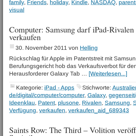
family
,
Friends
,
holiday
,
Kindle
,
NASDAQ
,
parent
visual
Computer: Samsung darf iPad-Rivalen i
verkaufen
30. November 2011
von
Helling
Rückschlag für Apple im Patentstreit mit Samsun
Berufungsgericht hob das Verkaufsverbot für de
Herausforderer Galaxy Tab …
[Weiterlesen...]
Kategorie:
iPad - Apps
Stichworte:
Australie
de/digital/computer/computer
,
Galaxy
,
gegenseit
Ideenklau
,
Patent
,
plusone
,
Rivalen
,
Samsung
,
Verfügung
,
verkaufen
,
verkaufen_aid_689343
Saints Row: The Third – Volition veröff