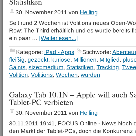
Statistiken
30. November 2011
von
Helling
Seit rund 2 Wochen ist Volitions neues Open-Wo
Row: The Third erhältlich und es wurde bereits fle
ein paar …
[Weiterlesen...]
Kategorie:
iPad - Apps
Stichworte:
Abenteu
fleißig
,
gezockt
,
kuriose
,
Millionen
,
Mitglied
,
plus
Saints
,
size=medium
,
Statistiken
,
Tracking
,
Twee
Volition
,
Volitions
,
Wochen
,
wurden
Galaxy Tab 10.1N – Apple will auch 
Tablet-PC verbieten
30. November 2011
von
Helling
30.11.2011 19:41, FOCUS Online - News Noch d
den Markt der Tablet-PCs, doch die Konkurrenz s