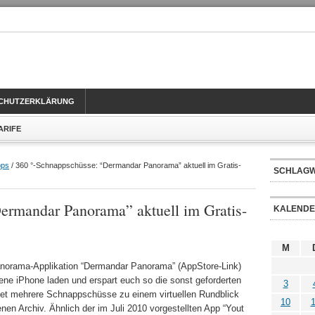
CHUTZERKLÄRUNG
TARIFE
pps
/ 360 °-Schnappschüsse: “Dermandar Panorama” aktuell im Gratis-
SCHLAG
ermandar Panorama” aktuell im Gratis-
KALEND
M
anorama-Applikation “Dermandar Panorama” (AppStore-Link)
gene iPhone laden und erspart euch so die sonst geforderten
3
det mehrere Schnappschüsse zu einem virtuellen Rundblick
10
1
en Archiv. Ähnlich der im Juli 2010 vorgestellten App “Yout