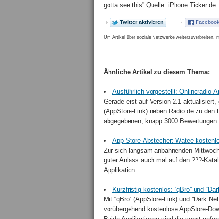
gotta see this” Quelle: iPhone Ticker.d
Twitter aktivieren
Facebook 
Um Artikel über soziale Netzwerke weiterzuverbreiten, m
Ähnliche Artikel zu diesem Thema:
Ausführlich vorgestellt: Onlineradio-
Gerade erst auf Version 2.1 aktualisiert,
(AppStore-Link) neben Radio.de zu den b
abgegebenen, knapp 3000 Bewertungen d
App Store-Abstecher: Watee kostenlos
Zur sich langsam anbahnenden Mittwochn
guter Anlass auch mal auf den ???-Katal
Applikation...
Kurzfristig kostenlos: “qBro” und “Da
Mit “qBro” (AppStore-Link) und “Dark Neb
vorübergehend kostenlose AppStore-Downl
Beide Applikationen sind die sonst geford