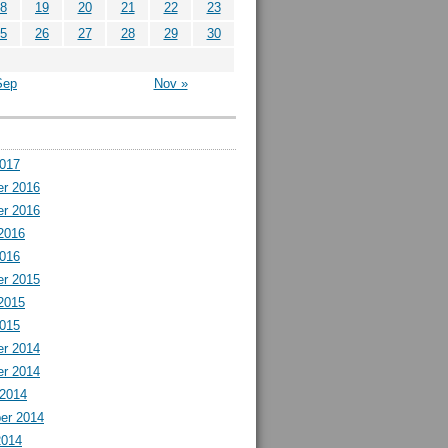
8
19
20
21
22
23
5
26
27
28
29
30
Sep
Nov »
2017
r 2016
r 2016
2016
2016
r 2015
2015
2015
r 2014
r 2014
 2014
er 2014
2014