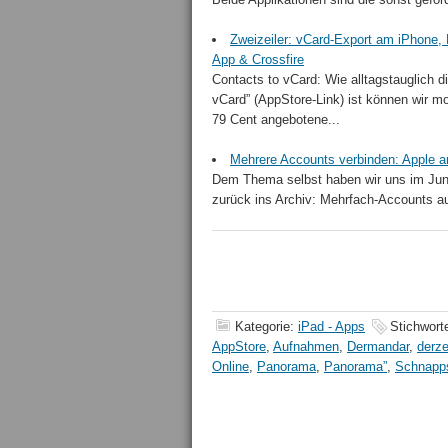
Zweizeiler: vCard-Export am iPhone,
App & Crossfire
Contacts to vCard: Wie alltagstauglich 
vCard” (AppStore-Link) ist können wir mo
79 Cent angebotene...
Mehrere Accounts verbinden: Apple ar
Dem Thema selbst haben wir uns im Juni
zurück ins Archiv: Mehrfach-Accounts a
Kategorie:
iPad - Apps
Stichwort
AppStore
,
Aufnahmen
,
Dermandar
,
derze
Online
,
Panorama
,
Panorama”
,
Schnapp