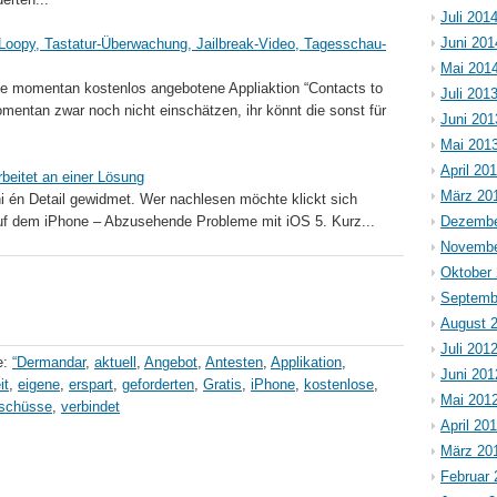
Juli 201
Juni 201
 Loopy, Tastatur-Überwachung, Jailbreak-Video, Tagesschau-
Mai 201
die momentan kostenlos angebotene Appliaktion “Contacts to
Juli 201
mentan zwar noch nicht einschätzen, ihr könnt die sonst für
Juni 201
Mai 201
April 20
beitet an einer Lösung
März 20
 én Detail gewidmet. Wer nachlesen möchte klickt sich
uf dem iPhone – Abzusehende Probleme mit iOS 5. Kurz...
Dezembe
Novembe
Oktober
Septemb
August 
Juli 201
e:
“Dermandar
,
aktuell
,
Angebot
,
Antesten
,
Applikation
,
Juni 201
it
,
eigene
,
erspart
,
geforderten
,
Gratis
,
iPhone
,
kostenlose
,
Mai 201
schüsse
,
verbindet
April 20
März 20
Februar 