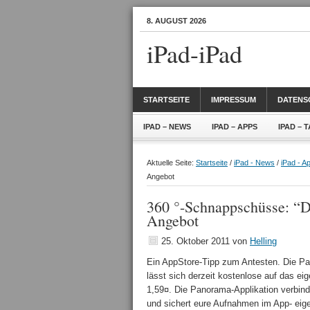
8. AUGUST 2026
iPad-iPad
STARTSEITE
IMPRESSUM
DATENS
IPAD – NEWS
IPAD – APPS
IPAD – 
Aktuelle Seite:
Startseite
/
iPad - News
/
iPad - A
Angebot
360 °-Schnappschüsse: “D
Angebot
25. Oktober 2011
von
Helling
Ein AppStore-Tipp zum Antesten. Die P
lässt sich derzeit kostenlose auf das ei
1,59¤. Die Panorama-Applikation verbin
und sichert eure Aufnahmen im App- eigen