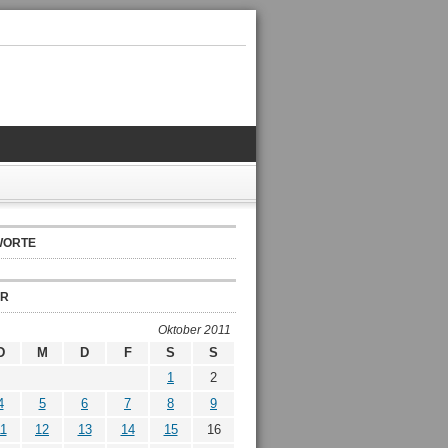
WORTE
ER
Oktober 2011
D
M
D
F
S
S
1
2
4
5
6
7
8
9
1
12
13
14
15
16