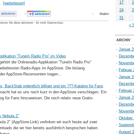
17
1
e…
[weiterlesen]
24
2
aktivieren
Mailen
aktivieren
31
üssen Sie diese aktivieren - für mehr Datenschutz.
« 
ARCHIV
Januar 
Applikation “TuneIn Radio Pro” im Video
Dezembe
 gehört die Onlineradio-Applikation “TuneIn Radio Pro”
Novembe
eliebtesten Radio-Apps im AppStore. Die bislang
Februar 
er AppStore-Rezensenten tragen...
Januar 
Dezembe
, BackStab ordentlich billiger und ein ???-Katalog für Fans
Februar 
acht hat es uns noch kurz in den AppStore verschlagen. Ein
Januar 
og für Fans hinzuweisen. Die noch relativ neue Gratis-
Dezembe
Novembe
rk Nebula 2″
Oktober
ula 2″ (AppStore-Link) verlinken wir euch heute auf zwei
Septemb
oads die wir hier bereits ausführlich besprochen haben.
August 
erten...