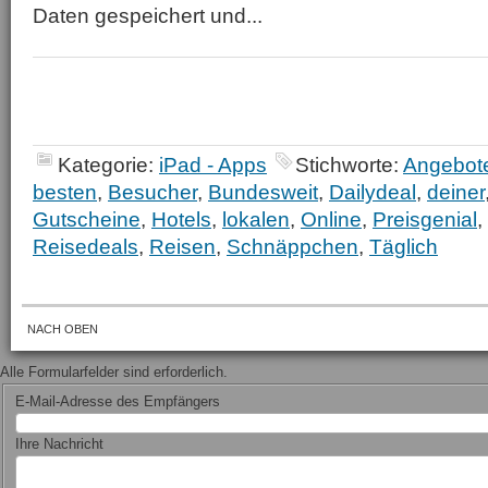
Daten gespeichert und...
Kategorie:
iPad - Apps
Stichworte:
Angebot
besten
,
Besucher
,
Bundesweit
,
Dailydeal
,
deiner
Gutscheine
,
Hotels
,
lokalen
,
Online
,
Preisgenial
,
Reisedeals
,
Reisen
,
Schnäppchen
,
Täglich
NACH OBEN
Alle Formularfelder sind erforderlich.
E-Mail-Adresse des Empfängers
Ihre Nachricht