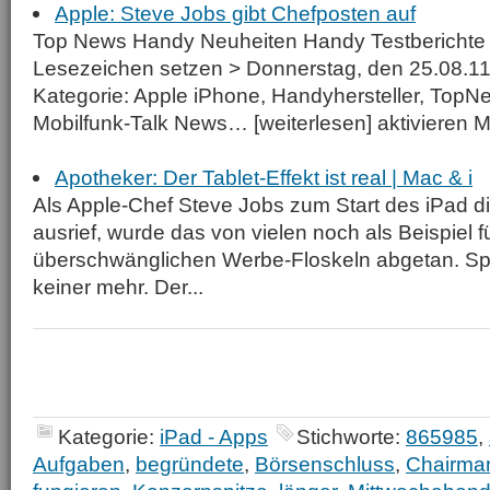
Apple: Steve Jobs gibt Chefposten auf
Top News Handy Neuheiten Handy Testberichte 
Lesezeichen setzen > Donnerstag, den 25.08.11
Kategorie: Apple iPhone, Handyhersteller, TopN
Mobilfunk-Talk News… [weiterlesen] aktivieren M
Apotheker: Der Tablet-Effekt ist real | Mac & i
Als Apple-Chef Steve Jobs zum Start des iPad d
ausrief, wurde das von vielen noch als Beispiel fü
überschwänglichen Werbe-Floskeln abgetan. Spä
keiner mehr. Der...
Kategorie:
iPad - Apps
Stichworte:
865985
,
Aufgaben
,
begründete
,
Börsenschluss
,
Chairma