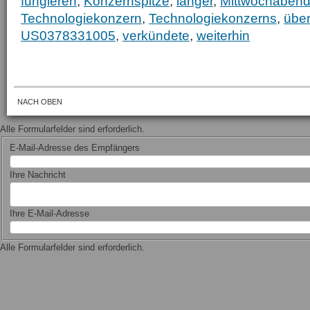
fungieren
,
Konzernspitze
,
länger
,
Mittwochaben
Technologiekonzern
,
Technologiekonzerns
,
übe
US0378331005
,
verkündete
,
weiterhin
NACH OBEN
Alle Formularfelder sind erforderlich.
E-Mail-Adresse des Empfängers
Ihre Nachricht
Ihre E-Mail-Adresse
Alle Formularfelder sind erforderlich.