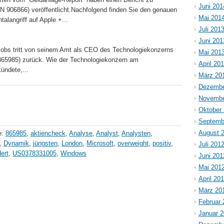
Juni 201
06866) veröffentlicht.Nachfolgend finden Sie den genauen
Mai 201
alangriff auf Apple +...
Juli 201
Juni 201
Jobs tritt von seinem Amt als CEO des Technologiekonzerns
Mai 201
65985) zurück. Wie der Technologiekonzern am
April 20
ündete,...
März 20
Dezembe
Novembe
Oktober
Septemb
August 
e:
865985
,
aktiencheck
,
Analyse
,
Analyst
,
Analysten
,
,
Dynamik
,
jüngsten
,
London
,
Microsoft
,
overweight
,
positiv
,
Juli 201
ert
,
US0378331005
,
Windows
Juni 201
Mai 201
April 20
März 20
Februar 
Januar 