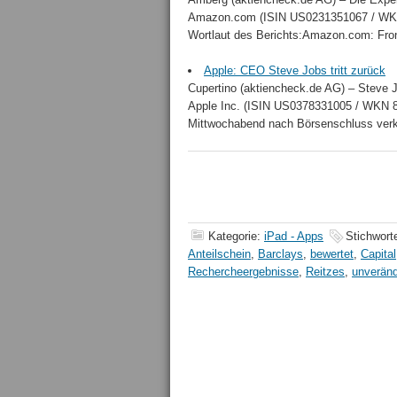
Amazon.com (ISIN US0231351067 / WKN 9
Wortlaut des Berichts:Amazon.com: Front
Apple: CEO Steve Jobs tritt zurück
Cupertino (aktiencheck.de AG) – Steve 
Apple Inc. (ISIN US0378331005 / WKN 8
Mittwochabend nach Börsenschluss verk
Kategorie:
iPad - Apps
Stichwort
Anteilschein
,
Barclays
,
bewertet
,
Capital
Rechercheergebnisse
,
Reitzes
,
unveränd