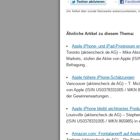
Twitter aktivieren
Facebook 
Um Artikel über soziale Netzwerke weiterzuverbreiten, m
Ähnliche Artikel zu diesem Thema:
Apple iPhone- und iPad-Prognosen er
Toronto (aktiencheck.de AG) – Mike Abr
Markets, stufen die Aktie von Apple (I
Befragung...
Apple höhere iPhone-Schätzungen
Vancouver (aktiencheck.de AG) – T. Mich
von Apple (ISIN US0378331005 / WKN 86
der Gewinnerwartungen...
Apple iPhone bleibt wichtigstes Prod
Louisville (aktiencheck.de AG) – Stephen 
(ISIN US0378331005 / WKN 865985) in ein
Amazon.com: Frontalangriff auf Apple
Amberg (aktiencheck.de AG) – Die Exper