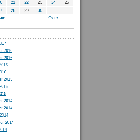
0
21
22
23
24
25
7
28
29
30
Aug
Okt »
2017
r 2016
r 2016
2016
2016
r 2015
2015
2015
r 2014
r 2014
 2014
er 2014
2014
4