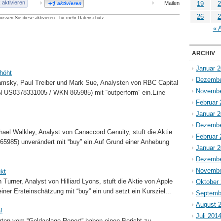
aktivieren
Mailen
19
2
aktivieren
26
2
üssen Sie diese aktivieren - für mehr Datenschutz.
« 
ARCHIV
Januar 
höht
Dezembe
amsky, Paul Treiber und Mark Sue, Analysten von RBC Capital
Novembe
SIN US0378331005 / WKN 865985) mit “outperform” ein.Eine
Februar 
Januar 
Dezembe
ael Walkley, Analyst von Canaccord Genuity, stuft die Aktie
Februar 
5985) unverändert mit “buy” ein.Auf Grund einer Anhebung
Januar 
Dezembe
Novembe
ukt
Turner, Analyst von Hilliard Lyons, stuft die Aktie von Apple
Oktober
er Ersteinschätzung mit “buy” ein und setzt ein Kursziel...
Septemb
August 
!
Juli 201
ten vom “Geldanlage-Report” haben einen Bericht zu