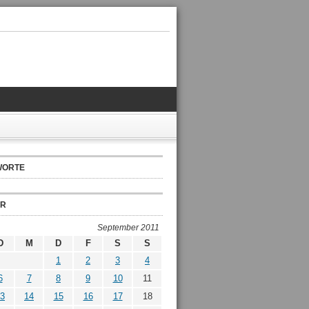
WORTE
ER
September 2011
D
M
D
F
S
S
1
2
3
4
6
7
8
9
10
11
3
14
15
16
17
18