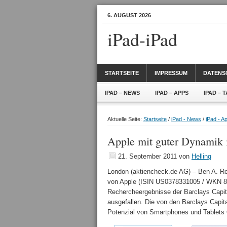
6. AUGUST 2026
iPad-iPad
STARTSEITE
IMPRESSUM
DATENS
IPAD – NEWS
IPAD – APPS
IPAD – 
Aktuelle Seite:
Startseite
/
iPad - News
/
iPad - A
Apple mit guter Dynamik 
21. September 2011
von
Helling
London (aktiencheck.de AG) – Ben A. Rei
von Apple (ISIN US0378331005 / WKN 865
Rechercheergebnisse der Barclays Capita
ausgefallen. Die von den Barclays Capit
Potenzial von Smartphones und Tablets 