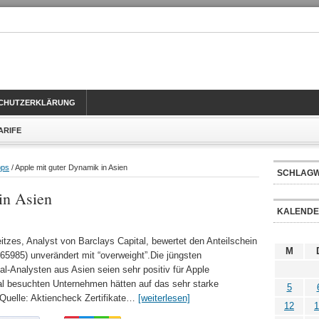
CHUTZERKLÄRUNG
TARIFE
pps
/ Apple mit guter Dynamik in Asien
SCHLAG
in Asien
KALEND
tzes, Analyst von Barclays Capital, bewertet den Anteilschein
M
985) unverändert mit “overweight”.Die jüngsten
l-Analysten aus Asien seien sehr positiv für Apple
al besuchten Unternehmen hätten auf das sehr starke
5
Quelle: Aktiencheck Zertifikate…
[weiterlesen]
12
1