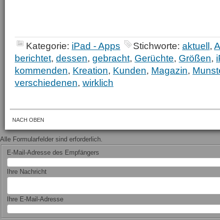
Kategorie:
iPad - Apps
Stichworte:
aktuell
,
A
berichtet
,
dessen
,
gebracht
,
Gerüchte
,
Größen
,
kommenden
,
Kreation
,
Kunden
,
Magazin
,
Munst
verschiedenen
,
wirklich
NACH OBEN
Alle Formularfelder sind erforderlich.
E-Mail-Adresse des Empfängers
Ihre Nachricht
Ihre E-Mail-Adresse