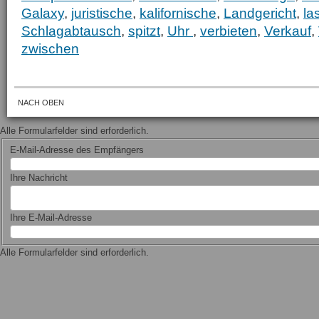
Galaxy
,
juristische
,
kalifornische
,
Landgericht
,
la
Schlagabtausch
,
spitzt
,
Uhr
,
verbieten
,
Verkauf
,
zwischen
NACH OBEN
Alle Formularfelder sind erforderlich.
E-Mail-Adresse des Empfängers
Ihre Nachricht
Ihre E-Mail-Adresse
Alle Formularfelder sind erforderlich.