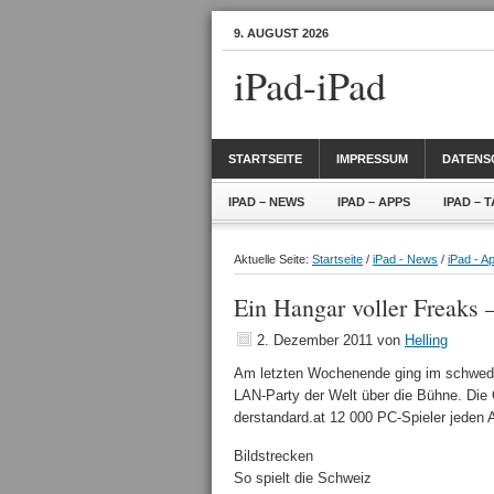
9. AUGUST 2026
iPad-iPad
STARTSEITE
IMPRESSUM
DATENS
IPAD – NEWS
IPAD – APPS
IPAD – 
Aktuelle Seite:
Startseite
/
iPad - News
/
iPad - A
Ein Hangar voller Freaks
2. Dezember 2011
von
Helling
Am letzten Wochenende ging im schwedi
LAN-Party der Welt über die Bühne. Di
derstandard.at
12 000
PC-Spieler jeden A
Bildstrecken
So spielt die Schweiz