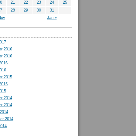
0
21
22
23
24
25
7
28
29
30
31
Nov
Jan »
2017
r 2016
r 2016
2016
2016
r 2015
2015
2015
r 2014
r 2014
 2014
er 2014
2014
4