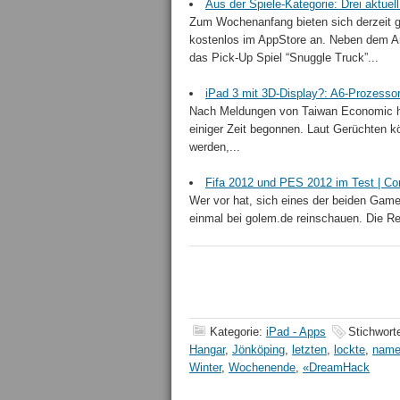
Aus der Spiele-Kategorie: Drei aktue
Zum Wochenanfang bieten sich derzeit gl
kostenlos im AppStore an. Neben dem Ar
das Pick-Up Spiel “Snuggle Truck”...
iPad 3 mit 3D-Display?: A6-Prozessor 
Nach Meldungen von Taiwan Economic hat
einiger Zeit begonnen. Laut Gerüchten kö
werden,...
Fifa 2012 und PES 2012 im Test | Co
Wer vor hat, sich eines der beiden Game
einmal bei golem.de reinschauen. Die Re
Kategorie:
iPad - Apps
Stichwort
Hangar
,
Jönköping
,
letzten
,
lockte
,
name
Winter
,
Wochenende
,
«DreamHack