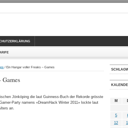
CHUTZERKLÄRUNG
TARIFE
pps
/ Ein Hangar voller Freaks – Games
SCHLAG
 – Games
KALEND
schen Jönköping die laut Guinness-Buch der Rekorde grösste
M
e Gamer-Party namens «DreamHack Winter 2011» lockte laut
lters an.
5
12
1