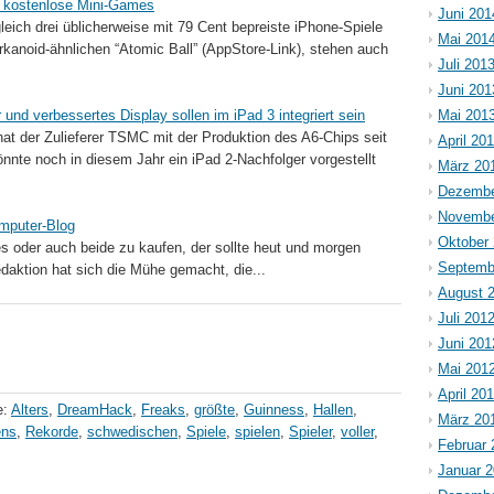
ll kostenlose Mini-Games
Juni 201
eich drei üblicherweise mit 79 Cent bepreiste iPhone-Spiele
Mai 201
kanoid-ähnlichen “Atomic Ball” (AppStore-Link), stehen auch
Juli 201
Juni 201
und verbessertes Display sollen im iPad 3 integriert sein
Mai 201
 der Zulieferer TSMC mit der Produktion des A6-Chips seit
April 20
nnte noch in diesem Jahr ein iPad 2-Nachfolger vorgestellt
März 20
Dezembe
Novembe
mputer-Blog
Oktober
s oder auch beide zu kaufen, der sollte heut und morgen
Septemb
daktion hat sich die Mühe gemacht, die...
August 
Juli 201
Juni 201
Mai 201
April 20
e:
Alters
,
DreamHack
,
Freaks
,
größte
,
Guinness
,
Hallen
,
März 20
ns
,
Rekorde
,
schwedischen
,
Spiele
,
spielen
,
Spieler
,
voller
,
Februar 
Januar 