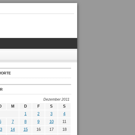
WORTE
ER
Dezember 2011
D
M
D
F
S
S
1
2
3
4
6
7
8
9
10
11
3
14
15
16
17
18