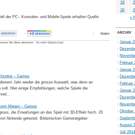
19
2
26
2
lt der PC-, Konsolen- und Mobile-Spiele erhalten Quelle:
« 
ARCHIV
aktivieren
Mailen
aktivieren
Januar 
üssen Sie diese aktivieren - für mehr Datenschutz.
Dezembe
Novembe
Februar 
Januar 
hzettel – Games
Dezembe
diesem Jahr wieder die grosse Auswahl, was denn an
Februar 
soll. Hier einige Empfehlungen, welche Spiele die
Januar 
nel...
Dezembe
Novembe
tarkem Magen – Games
Oktober
gross, die Erwartungen an das Spiel mit 3D-Effekt hoch. 20
Septemb
von Nintendo getestet. Bildstrecken Gameratgeber:
August 
Juli 201