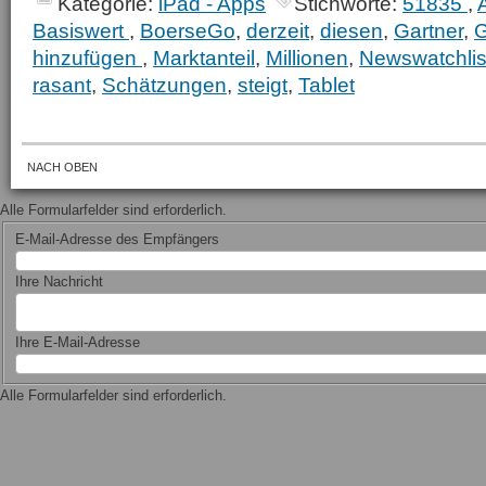
Kategorie:
iPad - Apps
Stichworte:
51835
,
Basiswert
,
BoerseGo
,
derzeit
,
diesen
,
Gartner
,
G
hinzufügen
,
Marktanteil
,
Millionen
,
Newswatchlis
rasant
,
Schätzungen
,
steigt
,
Tablet
NACH OBEN
Alle Formularfelder sind erforderlich.
E-Mail-Adresse des Empfängers
Ihre Nachricht
Ihre E-Mail-Adresse
Alle Formularfelder sind erforderlich.