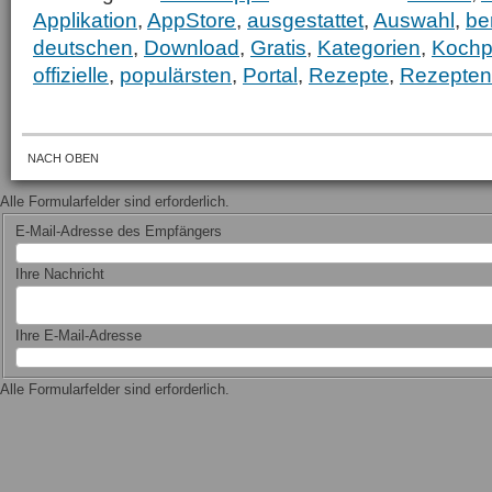
Applikation
,
AppStore
,
ausgestattet
,
Auswahl
,
ber
deutschen
,
Download
,
Gratis
,
Kategorien
,
Kochp
offizielle
,
populärsten
,
Portal
,
Rezepte
,
Rezepten
NACH OBEN
Alle Formularfelder sind erforderlich.
E-Mail-Adresse des Empfängers
Ihre Nachricht
Ihre E-Mail-Adresse
Alle Formularfelder sind erforderlich.