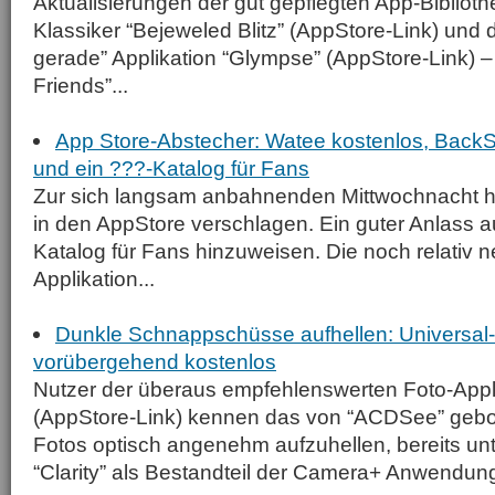
Aktualisierungen der gut gepflegten App-Bibliot
Klassiker “Bejeweled Blitz” (AppStore-Link) und di
gerade” Applikation “Glympse” (AppStore-Link) – 
Friends”...
App Store-Abstecher: Watee kostenlos, BackSta
und ein ???-Katalog für Fans
Zur sich langsam anbahnenden Mittwochnacht h
in den AppStore verschlagen. Ein guter Anlass 
Katalog für Fans hinzuweisen. Die noch relativ n
Applikation...
Dunkle Schnappschüsse aufhellen: Universa
vorübergehend kostenlos
Nutzer der überaus empfehlenswerten Foto-App
(AppStore-Link) kennen das von “ACDSee” gebo
Fotos optisch angenehm aufzuhellen, bereits u
“Clarity” als Bestandteil der Camera+ Anwendung