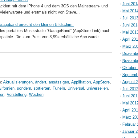
Juni 201
tackiert mit dem iPhone 4 und dem 3GS den Mainstream- und
Mai 201
vielerwartete und erstmals nicht von Steve...
Juli 201
rageband erreicht den kleinen Bildschirm
Juni 201
ples portables Musikstudio “GarageBand” (AppStore-Link) auch
Mai 201
atible. Die zum Preis von 3,99¤ erhältliche App wurde
April 20
März 20
Dezembe
Novembe
Oktober
Septemb
August 
e:
Aktualisierungen
,
ändert
,
ansässigen
,
Applikation
,
AppStore
,
lifornien
,
sondern
,
sortierten
,
TuneIn
,
Universal
,
universellen
,
Juli 201
ion
,
Vorstellung
,
Wochen
Juni 201
Mai 201
April 20
März 20
Februar 
Januar 