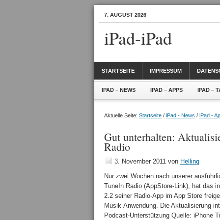
7. AUGUST 2026
iPad-iPad
STARTSEITE
IMPRESSUM
DATENS
IPAD – NEWS
IPAD – APPS
IPAD – 
Aktuelle Seite:
Startseite
/
iPad - News
/
iPad - A
Gut unterhalten: Aktualis
Radio
3. November 2011
von
Helling
Nur zwei Wochen nach unserer ausführlic
TuneIn Radio (AppStore-Link), hat das in
2.2 seiner Radio-App im App Store freig
Musik-Anwendung. Die Aktualisierung inte
Podcast-Unterstützung Quelle: iPhone 