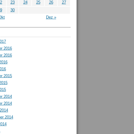
2
23
24
25
26
27
9
30
Okt
Dez »
2017
r 2016
r 2016
2016
2016
r 2015
2015
2015
r 2014
r 2014
 2014
er 2014
2014
4