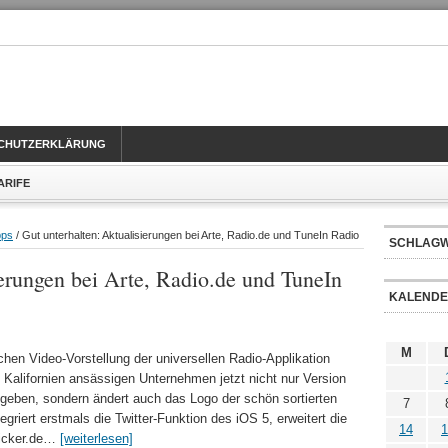
CHUTZERKLÄRUNG
TARIFE
pps
/ Gut unterhalten: Aktualisierungen bei Arte, Radio.de und TuneIn Radio
SCHLAG
ierungen bei Arte, Radio.de und TuneIn
KALEND
M
hen Video-Vorstellung der universellen Radio-Applikation
 Kalifornien ansässigen Unternehmen jetzt nicht nur Version
egeben, sondern ändert auch das Logo der schön sortierten
7
griert erstmals die Twitter-Funktion des iOS 5, erweitert die
14
1
Ticker.de…
[weiterlesen]