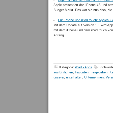
Apple präsentiert das iPhone 4S und at
Budget-Markt. Das war sie nun also, die 
Für iPhone und iPod touch: Apples Ga
Mit dem Update auf Version 1.1 wird Ap
mit dem iPhone und dem iPod touch komp
Anfang...
Kategorie:
iPad - Apps
Stichwort
ausführlichen
,
Favoriten
,
freigegeben
,
Ka
unserer
,
unterhalten
,
Unternehmen
,
Vers