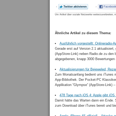
Twitter aktivieren
Facebook 
Um Artikel über soziale Netzwerke weiterzuverbreiten, m
Ähnliche Artikel zu diesem Thema:
Ausführlich vorgestellt: Onlineradio-
Gerade erst auf Version 2.1 aktualisiert,
(AppStore-Link) neben Radio.de zu den b
abgegebenen, knapp 3000 Bewertungen d
Aktualisierungen für Bejeweled, Re
Zum Monatsanfang bedient uns iTunes mi
App-Bibliothek. Der Pocket-PC Klassiker 
Applikation “Glympse” (AppStore-Link) – 
478 Tage nach iOS 4: Apple gibt iOS
Damit hätte das Warten dann ein Ende. S
zum Download über iTunes bereit und bie
Apple: iPhone 4S offiziell – Attacke 