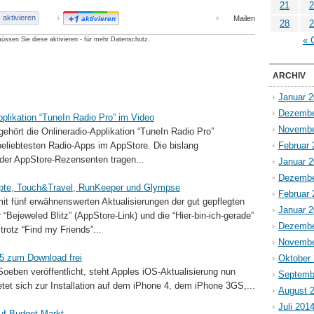
21
2
aktivieren
Mailen
aktivieren
28
2
« 
üssen Sie diese aktivieren - für mehr Datenschutz.
ARCHIV
Januar 
Dezembe
Applikation “TuneIn Radio Pro” im Video
Novembe
 gehört die Onlineradio-Applikation “TuneIn Radio Pro”
eliebtesten Radio-Apps im AppStore. Die bislang
Februar 
er AppStore-Rezensenten tragen...
Januar 
Dezembe
zepte, Touch&Travel, RunKeeper und Glympse
Februar 
t fünf erwähnenswerten Aktualisierungen der gut gepflegten
Januar 
“Bejeweled Blitz” (AppStore-Link) und die “Hier-bin-ich-gerade”
Dezembe
trotz “Find my Friends”...
Novembe
 5 zum Download frei
Oktober
oeben veröffentlicht, steht Apples iOS-Aktualisierung nun
Septemb
tet sich zur Installation auf dem iPhone 4, dem iPhone 3GS,...
August 
Juli 201
auf Budget-Markt