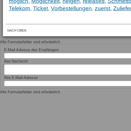
möglich
,
Möglichkeit
,
neigen
,
released
,
Schmett
Telekom
,
Ticket
,
Vorbestellungen
,
zuerst
,
Zuliefe
NACH OBEN
Alle Formularfelder sind erforderlich.
E-Mail-Adresse des Empfängers
Ihre Nachricht
Ihre E-Mail-Adresse
Alle Formularfelder sind erforderlich.