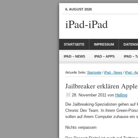
6. AUGUST 2026
iPad-iPad
STARTSEITE
IMPRESSUM
DATENS
IPAD – NEWS
IPAD – APPS
IPAD – 
Aktuelle Seite:
Startseite
/
iPad - News
/
iPad - A
Jailbreaker erklären Appl
28. November 2011
von
Helling
Die Jailbreaking-Spezialisten gehen auf 
Chronic Dev Team. In ihrem Green-Poison
sollen auf ihrem Computer zuhause ein sp
Nichts verpassen