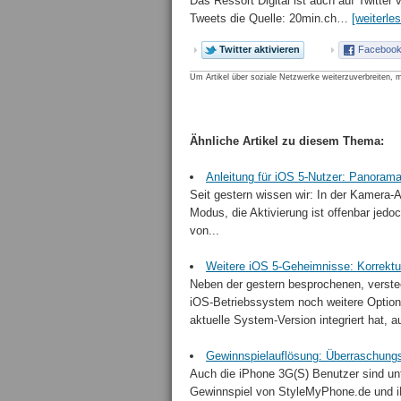
Das Ressort Digital ist auch auf Twitter
Tweets die Quelle: 20min.ch…
[weiterle
Twitter aktivieren
Facebook 
Um Artikel über soziale Netzwerke weiterzuverbreiten, m
Ähnliche Artikel zu diesem Thema:
Anleitung für iOS 5-Nutzer: Panorama
Seit gestern wissen wir: In der Kamera-
Modus, die Aktivierung ist offenbar jedo
von...
Weitere iOS 5-Geheimnisse: Korrektur
Neben der gestern besprochenen, verst
iOS-Betriebssystem noch weitere Optione
aktuelle System-Version integriert hat, au
Gewinnspielauflösung: Überraschung
Auch die iPhone 3G(S) Benutzer sind unt
Gewinnspiel von StyleMyPhone.de und i