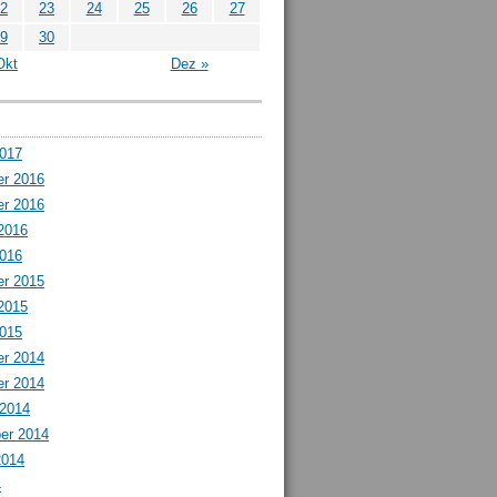
2
23
24
25
26
27
9
30
Okt
Dez »
2017
r 2016
r 2016
2016
2016
r 2015
2015
2015
r 2014
r 2014
 2014
er 2014
2014
4