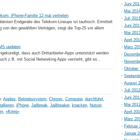
Juni 201
Mai 201
ekom: iPhone-Familie 12 mal vertreten
Juli 201
lärsten Endgeräte des Telekom-Lineups ist taufrisch. Ermittelt
Juni 201
 von den gewählten Verträgen, zeigt die Top-25 vor allem
Mai 201
April 20
SMS updaten
März 20
angekündigt, dass auch Drittanbieter-Apps unterstützt werden
Dezembe
auch z.B. mit Social Networking Apps versteht, gibt es...
Novembe
Oktober
Septemb
August 
Juli 201
Juni 201
e:
Apples
,
Betriebssystem
,
Chronic
,
Computer
,
durchführt
,
Mai 201
tallieren
,
iPhone
,
Jailbreak
,
Jailbreaker
,
knacken
,
Nutzer
,
en
,
«Krieg»
April 20
März 20
Februar 
Januar 