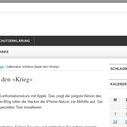
CHUTZERKLÄRUNG
TARIFE
pps
/ Jailbreaker erklären Apple den «Krieg»
SCHLAG
e den «Krieg»
KALEND
Konfrontationskurs mit Apple. Das zeigt die jüngste Aktion des
M
-Blog rufen die Hacker die iPhone-Nutzer zur Mithilfe auf. Sie
ezielles Tool installieren.
7
14
1