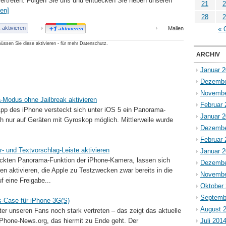
 vertreten. Folgen Sie uns und entdecken Sie neben unseren
21
2
sen]
28
2
aktivieren
Mailen
« 
aktivieren
üssen Sie diese aktivieren - für mehr Datenschutz.
ARCHIV
Januar 
Dezembe
Novembe
-Modus ohne Jailbreak aktivieren
Februar 
App des iPhone versteckt sich unter iOS 5 ein Panorama-
Januar 
ch nur auf Geräten mit Gyroskop möglich. Mittlerweile wurde
Dezembe
Februar 
- und Textvorschlag-Leiste aktivieren
Januar 
eckten Panorama-Funktion der iPhone-Kamera, lassen sich
Dezembe
n aktivieren, die Apple zu Testzwecken zwar bereits in die
Novembe
f eine Freigabe...
Oktober
Septemb
s-Case für iPhone 3G(S)
August 
er unseren Fans noch stark vertreten – das zeigt das aktuelle
Phone-News.org, das hiermit zu Ende geht. Der
Juli 201