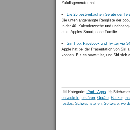
Zufallsgenerator hat...
Die 25 bestverkauften Geräte der Tel
Die unten angehängte Rangliste der popu
in der 46. Kalenderwoche und unabhängig
eins: Apples Smartphone-Familie...
Siri Tipp: Facebook und Twitter via 
Apple hat bei der Präsentation von Siri 
können. Bis es soweit ist, und Siri sich 
Kategorie:
iPad - Apps
Stichwort
entwickeln
,
erklären
,
Geräte
,
Hacker
,
ins
restlos
,
Schwachstellen
,
Software
,
werd