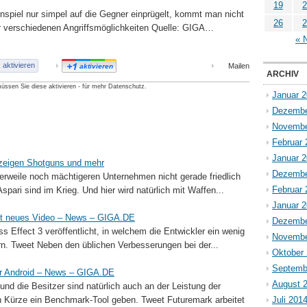
19
2
spiel nur simpel auf die Gegner einprügelt, kommt man nicht
26
2
er verschiedenen Angriffsmöglichkeiten Quelle: GIGA…
« 
aktivieren
Mailen
aktivieren
ARCHIV
üssen Sie diese aktivieren - für mehr Datenschutz.
Januar 
Dezembe
Novembe
Februar 
Januar 
 zeigen Shotguns und mehr
Dezembe
erweile noch mächtigeren Unternehmen nicht gerade friedlich
Februar 
ari sind im Krieg. Und hier wird natürlich mit Waffen...
Januar 
cht neues Video – News – GIGA.DE
Dezembe
s Effect 3 veröffentlicht, in welchem die Entwickler ein wenig
Novembe
n. Tweet Neben den üblichen Verbesserungen bei der...
Oktober
Septemb
r Android – News – GIGA.DE
August 
nd die Besitzer sind natürlich auch an der Leistung der
in Kürze ein Benchmark-Tool geben. Tweet Futuremark arbeitet
Juli 201