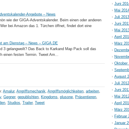
Juni 201
Mai 201
Adventskalender-Angebote – News
Juli 201
schön wie der GIGA-Adventskalender. Beim einen oder anderen
Juni 201
Wer bei Amazon das 1. Türchen öffnet, findet dort eine
Mai 201
April 20
mmt am Dienstag – News – GIGA.DE
März 20
eld 3 gelangweilt? Das Back to Karkand Map Pack soll das
Dezembe
ch einen festen Termin. Tweet Am...
Novembe
Oktober
Septemb
August 
Juli 201
Juni 201
e:
Amalur
,
Angriffsmechanik
,
Angriffsmöglichkeiten
,
arbeiten
,
Mai 201
y
,
Gegner
,
gepublishten
,
Kingdoms
,
plusone
,
Präsentieren
,
den
,
Studios
,
Trailer
,
Tweet
April 20
März 20
Februar 
Januar 