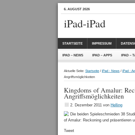
6. AUGUST 2026
iPad-iPad
STARTSEITE
IMPRESSUM
DATENS
IPAD – NEWS
IPAD – APPS
IPAD – 
Aktuelle Seite:
Startseite
/
iPad - News
/
iPad - A
Angriffsmöglichkeiten
Kingdoms of Amalur: Reck
Angriffsmöglichkeiten
2. Dezember 2011
von
Helling
Die beiden Spieleschmieden 38 Studi
of Amalur: Reckoning und präsentieren u
Tweet