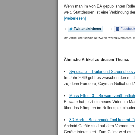
Wenn man im von EA gepublishten Rollen
weit. Stattdessen ist eine Verbindung d
[weiterlesen]
Twitter aktivieren
Facebook 
Um Artikel über soziale Netzwerke weiterzuverbreiten, m
Ähnliche Artikel zu diesem Thema:
Syndicate – Trailer und Screenshots
Im Jahr 2069 geht es zwischen den mittl
zu, denn Eurocorp, Cayman Golbal und Asp
Mass Effect 3 – Bioware veröffentli
Bioware hat jetzt ein neues Video zu Mas
über das Kämpfen im Rollenspiel plauder
3D Mark – Benchmark Tool kommt fü
Android-Geräte sind auf dem Vormarsch u
Geräte interessiert. Zum Glück wird es 