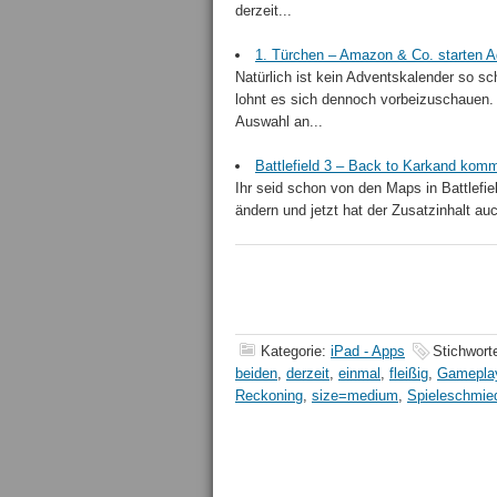
derzeit...
1. Türchen – Amazon & Co. starten 
Natürlich ist kein Adventskalender so 
lohnt es sich dennoch vorbeizuschauen. 
Auswahl an...
Battlefield 3 – Back to Karkand ko
Ihr seid schon von den Maps in Battlefi
ändern und jetzt hat der Zusatzinhalt au
Kategorie:
iPad - Apps
Stichwort
beiden
,
derzeit
,
einmal
,
fleißig
,
Gamepla
Reckoning
,
size=medium
,
Spieleschmie