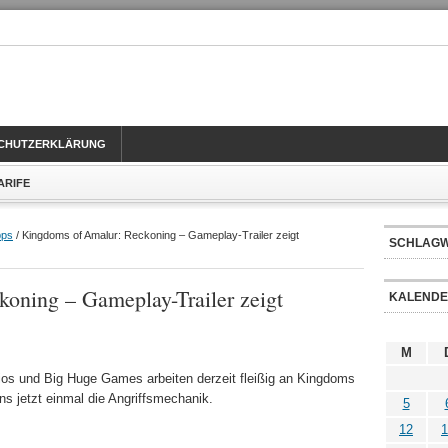
CHUTZERKLÄRUNG
TARIFE
pps
/ Kingdoms of Amalur: Reckoning – Gameplay-Trailer zeigt
SCHLAG
oning – Gameplay-Trailer zeigt
KALEND
M
os und Big Huge Games arbeiten derzeit fleißig an Kingdoms
ns jetzt einmal die Angriffsmechanik.
5
12
1