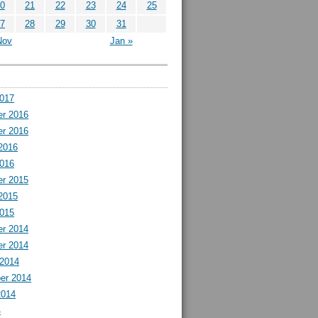
0
21
22
23
24
25
7
28
29
30
31
Nov
Jan »
2017
r 2016
r 2016
2016
2016
r 2015
2015
2015
r 2014
r 2014
 2014
er 2014
2014
4