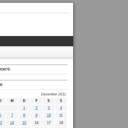
WORTE
ER
Dezember 2011
D
M
D
F
S
S
1
2
3
4
6
7
8
9
10
11
3
14
15
16
17
18