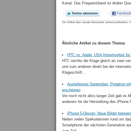
Kanal. Das Frequenzband ist drüber Qu
Twitter aktivieren
Facebook 
Um Artikel über soziale Netzwerke weiterzuverbreiten, m
Ähnliche Artikel zu diesem Thema:
HTC vs. Apple: USA-Importverbot für 
HTC reichte die Klage gleich an zwei v
und zum anderen direkt bei der internat
Klageschrift...
Auslieferung September: Pegatron erh
erscheinen
Vor noch nicht allzu langer Zeit gab es
anderem für die Herstellung des iPhone
iPhone 5-Design: Neue Bilder belege
Neben vielen Spekulationen rund um das
Smartphone der nächsten Generation auf
zum Teil...