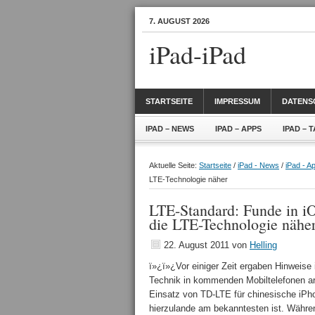
7. AUGUST 2026
iPad-iPad
STARTSEITE
IMPRESSUM
DATENS
IPAD – NEWS
IPAD – APPS
IPAD – 
Aktuelle Seite:
Startseite
/
iPad - News
/
iPad - A
LTE-Technologie näher
LTE-Standard: Funde in i
die LTE-Technologie nähe
22. August 2011
von
Helling
ï»¿ï»¿Vor einiger Zeit ergaben Hinweise 
Technik in kommenden Mobiltelefonen arb
Einsatz von TD-LTE für chinesische iPh
hierzulande am bekanntesten ist. Währen