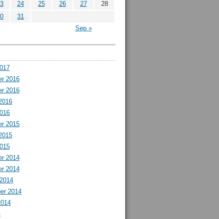
3
24
25
26
27
28
0
31
Sep »
2017
r 2016
r 2016
2016
2016
r 2015
2015
2015
r 2014
r 2014
 2014
er 2014
2014
4