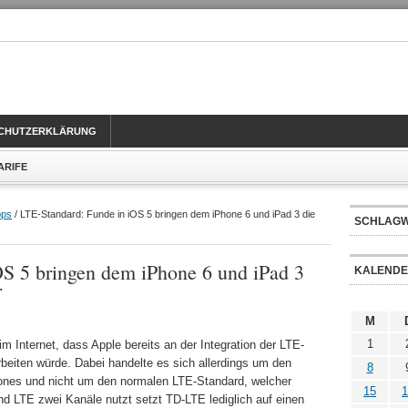
CHUTZERKLÄRUNG
TARIFE
pps
/ LTE-Standard: Funde in iOS 5 bringen dem iPhone 6 und iPad 3 die
SCHLAG
OS 5 bringen dem iPhone 6 und iPad 3
KALEND
r
M
1
im Internet, dass Apple bereits an der Integration der LTE-
eiten würde. Dabei handelte es sich allerdings um den
8
ones und nicht um den normalen LTE-Standard, welcher
15
1
d LTE zwei Kanäle nutzt setzt TD-LTE lediglich auf einen