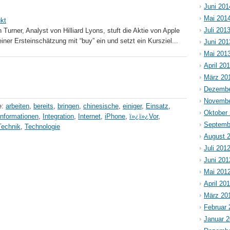
Juni 201
Mai 201
ukt
Juli 201
Turner, Analyst von Hilliard Lyons, stuft die Aktie von Apple
er Ersteinschätzung mit “buy” ein und setzt ein Kursziel...
Juni 201
Mai 201
April 20
März 20
Dezembe
Novembe
e:
arbeiten
,
bereits
,
bringen
,
chinesische
,
einiger
,
Einsatz
,
Oktober
Informationen
,
Integration
,
Internet
,
iPhone
,
ï»¿ï»¿Vor
,
Septemb
Technik
,
Technologie
August 
Juli 201
Juni 201
Mai 201
April 20
März 20
Februar 
Januar 