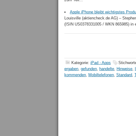
Apple iPhone bleibt wichtigstes Prod
Louisville (aktiencheck.de AG) – Stephen 
(ISIN US0378331005 / WKN 865985) in ein
Kategorie:
iPad - Apps
Stichwort
ergaben
,
gefunden
,
handelte
,
Hinweise
,
kommenden
,
Mobiltelefonen
,
Standard
,