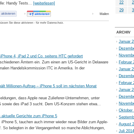
22
2
elle: Handy Tests…
[weiterlesen]
29
3
aktivieren
Mailen
aktivieren
üssen Sie diese aktivieren - für mehr Datenschutz.
ARCHIV
Januar 
Dezembe
Novembe
iPhone 4, iPad 2 und Co. seitens HTC gefordert
erschiedenen Ämtern ein. Zum einen am US-Gericht in Delaware
Februar 
ionalen Handelskommission ITC in Amerika. In der
Januar 
Dezembe
Februar 
ält Millionen-Auftrag – iPhone 5 soll im nächsten Monat
Januar 
Dezembe
 Meldungen, dass Apple neue Zulieferer-Unternehmen, unter
Novembe
 5 sowie des iPad 3 sucht. Dem US-Konzern stehen etwa...
Oktober
n aktuelle Gerüchte zum iPhone 5
Septemb
 iPhone 5, tauchen auch immer wieder neue Bilder zum Apple-
August 
. So belegten in der Vergangenheit so manche Ablichtungen,
Juli 201