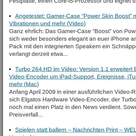
Festplatte, einen Core-i5-Prozessor und eignet sic
Angetestet: Gamer-Case “Power Skin Boost” m
Vibrationen und mehr (Video)
Ganz ehrlich: Das Gamer-Case “Boost” von Pow
sich weder besonders elegant an euer iPhone an
Pack mit den integrierten Speakern ein Schnä
verlangt derzeit etwa...
Turbo 264.HD im Video: Version 1.1 erweitert
Video-Encoder um iPad-Support, Ereignisse, iT
mehr (Mac)
Anfang April 2009 in einer ausführlichen Video-Re
sich Elgatos Hardware Video-Encoder, der Turbo
noch mal einen Platz in den News verdient. Sow
Preisverfall...
Spielen statt ballern – Nachrichten Print –