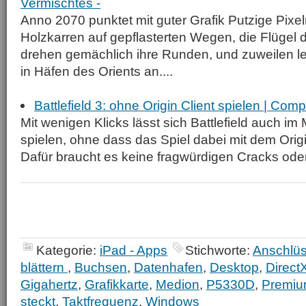
Vermischtes -
Anno 2070 punktet mit guter Grafik Putzige Pi
Holzkarren auf gepflasterten Wegen, die Flügel
drehen gemächlich ihre Runden, und zuweilen l
in Häfen des Orients an....
Battlefield 3: ohne Origin Client spielen | Com
Mit wenigen Klicks lässt sich Battlefield auch im
spielen, ohne dass das Spiel dabei mit dem Origi
Dafür braucht es keine fragwürdigen Cracks oder 
Kategorie:
iPad - Apps
Stichworte:
Anschlü
blättern
,
Buchsen
,
Datenhafen
,
Desktop
,
Direct
Gigahertz
,
Grafikkarte
,
Medion
,
P5330D
,
Premi
steckt
,
Taktfrequenz
,
Windows