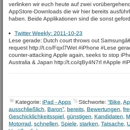
verlinken wir euch heute auf zwei vorübergehen
AppStore-Downloads die wir hier bereits ausführ
haben. Beide Applikationen sind die sonst geford
Twitter Weekly: 2011-10-23
Lese gerade: Dutch court throws out Samsungâ€
request http://t.co/Fqxl7Wet #iPhone #Lese ge
counter-attacking Apple again, seeks to stop iPh
Australia & Japan http://t.co/qBy4N7rl #Apple #i
Kategorie:
iPad - Apps
Stichworte:
“Bike
,
Ap
ausschließlich
,
Baron”
,
bereits
,
Bewertungen
,
fr
Geschicklichkeitsspiel
,
günstigen
,
Kandidaten
,
M
Motorrad
,
schnellen
,
Spiele
,
starken
,
Tatsache
,
U