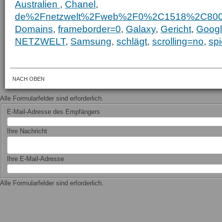
Australien
,
Chanel
,
de%2Fnetzwelt%2Fweb%2F0%2C1518%2C80
Domains
,
frameborder=0
,
Galaxy
,
Gericht
,
Goog
NETZWELT
,
Samsung
,
schlägt
,
scrolling=no
,
spi
NACH OBEN
Alle Formularfelder sind erforderlich.
E-Mail-Adresse des Empfängers
Ihre Nachricht
Ihre E-Mail-Adresse
Alle Formularfelder sind erforderlich.