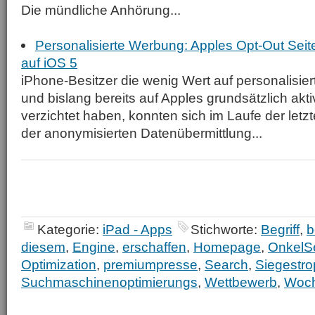
Die mündliche Anhörung...
Personalisierte Werbung: Apples Opt-Out Seite
auf iOS 5
iPhone-Besitzer die wenig Wert auf personalisie
und bislang bereits auf Apples grundsätzlich ak
verzichtet haben, konnten sich im Laufe der letz
der anonymisierten Datenübermittlung...
Kategorie:
iPad - Apps
Stichworte:
Begriff
,
b
diesem
,
Engine
,
erschaffen
,
Homepage
,
OnkelS
Optimization
,
premiumpresse
,
Search
,
Siegestr
Suchmaschinenoptimierungs
,
Wettbewerb
,
Woc