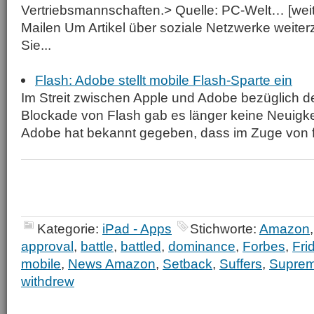
Vertriebsmannschaften.> Quelle: PC-Welt… [weite
Mailen Um Artikel über soziale Netzwerke weite
Sie...
Flash: Adobe stellt mobile Flash-Sparte ein
Im Streit zwischen Apple und Adobe bezüglich 
Blockade von Flash gab es länger keine Neuigkeit
Adobe hat bekannt gegeben, dass im Zuge von fi
Kategorie:
iPad - Apps
Stichworte:
Amazon
approval
,
battle
,
battled
,
dominance
,
Forbes
,
Fri
mobile
,
News Amazon
,
Setback
,
Suffers
,
Supre
withdrew