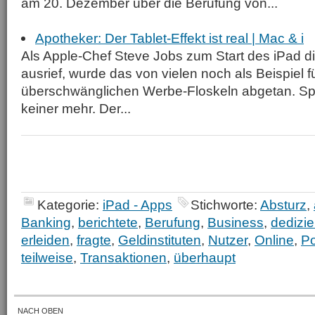
am 20. Dezember über die Berufung von...
Apotheker: Der Tablet-Effekt ist real | Mac & i
Als Apple-Chef Steve Jobs zum Start des iPad d
ausrief, wurde das von vielen noch als Beispiel fü
überschwänglichen Werbe-Floskeln abgetan. Spä
keiner mehr. Der...
Kategorie:
iPad - Apps
Stichworte:
Absturz
,
Banking
,
berichtete
,
Berufung
,
Business
,
dedizie
erleiden
,
fragte
,
Geldinstituten
,
Nutzer
,
Online
,
Po
teilweise
,
Transaktionen
,
überhaupt
NACH OBEN