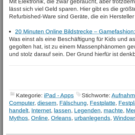
Mit Elektronik, die zwar gebraucht, aber trotzdem
lässt sich viel Geld sparen. Hier gibt es die grö
Refurbished-Ware sind Geräte, die ein Hersteller 
20 Minuten Online Bildstrecke – Gamefashion:
Was einst als eine Beschäftigung für Kids und a
gegolten hat, ist zu einem Massenphänomen g
und stolz darauf sein. Der Grund hierfür ist denk
Kategorie:
iPad - Apps
Stichworte:
Aufnahm
Computer
,
diesem
,
Fälschung
,
Festplatte
,
Festpl
handelt
,
Internet
,
lassen
,
Legenden
,
machte
,
Me
Mythos
,
Online
,
Orleans
,
urbanlegends
,
Window