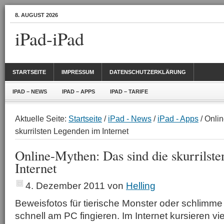
8. AUGUST 2026
iPad-iPad
STARTSEITE
IMPRESSUM
DATENSCHUTZERKLÄRUNG
IPAD – NEWS
IPAD – APPS
IPAD – TARIFE
Aktuelle Seite:
Startseite
/
iPad - News
/
iPad - Apps
/ Onli
skurrilsten Legenden im Internet
Online-Mythen: Das sind die skurrilst
Internet
4. Dezember 2011
von
Helling
Beweisfotos für tierische Monster oder schlimme 
schnell am PC fingieren. Im Internet kursieren vi