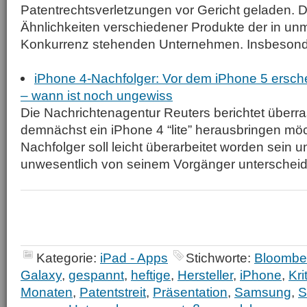
Patentrechtsverletzungen vor Gericht geladen. 
Ähnlichkeiten verschiedener Produkte der in unm
Konkurrenz stehenden Unternehmen. Insbesonder
iPhone 4-Nachfolger: Vor dem iPhone 5 erschei
– wann ist noch ungewiss
Die Nachrichtenagentur Reuters berichtet überr
demnächst ein iPhone 4 “lite” herausbringen möc
Nachfolger soll leicht überarbeitet worden sein u
unwesentlich von seinem Vorgänger unterscheide
Kategorie:
iPad - Apps
Stichworte:
Bloombe
Galaxy
,
gespannt
,
heftige
,
Hersteller
,
iPhone
,
Kri
Monaten
,
Patentstreit
,
Präsentation
,
Samsung
,
S