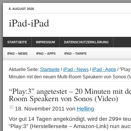
8. AUGUST 2026
iPad-iPad
STARTSEITE
IMPRESSUM
DATENSCHUTZERKLÄRUNG
IPAD – NEWS
IPAD – APPS
IPAD – TARIFE
Aktuelle Seite:
Startseite
/
iPad - News
/
iPad - Apps
/ “Play
Minuten mit den neuen Multi-Room Speakern von Sonos (
“Play:3″ angetestet – 20 Minuten mit d
Room Speakern von Sonos (Video)
18. November 2011
von
Helling
Vor gut 14 Tagen angekündigt, wird der 299¤ t
“Play:3″ (Herstellerseite – Amazon-Link) nun au