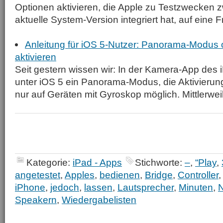
Optionen aktivieren, die Apple zu Testzwecken zw
aktuelle System-Version integriert hat, auf eine F
Anleitung für iOS 5-Nutzer: Panorama-Modus 
aktivieren
Seit gestern wissen wir: In der Kamera-App des 
unter iOS 5 ein Panorama-Modus, die Aktivierung
nur auf Geräten mit Gyroskop möglich. Mittlerwei
Kategorie:
iPad - Apps
Stichworte:
–
,
“Play
,
angetestet
,
Apples
,
bedienen
,
Bridge
,
Controller
iPhone
,
jedoch
,
lassen
,
Lautsprecher
,
Minuten
,
Speakern
,
Wiedergabelisten