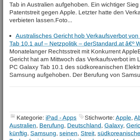
Tab in Australien aufgehoben. Ein wichtiger Sie
Patentstreit gegen Apple. Letzter hatte den Ver
verbieten lassen.Foto...
Australisches Gericht hob Verkaufsverbot v
Tab 10.1 auf – Netzpolitik – derStandard.at â€º
Monatelanger Rechtsstreit mit Konkurrent AppleE
Gericht hat am Mittwoch das Verkaufsverbot im L
PC Galaxy Tab 10.1 des südkoreanischen Elekt
Samsung aufgehoben. Der Berufung von Samsun
Kategorie:
iPad - Apps
Stichworte:
Apple
,
A
Australien
,
Berufung
,
Deutschland
,
Galaxy
,
Geri
künftig
,
Samsung
,
seinen
,
Streit
,
südkoreanisch