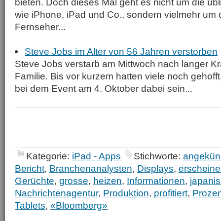
bieten. Doch dieses Mal geht es nicht um die üb
wie iPhone, iPad und Co., sondern vielmehr um 
Fernseher...
Steve Jobs im Alter von 56 Jahren verstorben
Steve Jobs verstarb am Mittwoch nach langer Kr
Familie. Bis vor kurzem hatten viele noch gehoff
bei dem Event am 4. Oktober dabei sein...
Kategorie:
iPad - Apps
Stichworte:
angekün
Bericht
,
Branchenanalysten
,
Displays
,
erschein
Gerüchte
,
grosse
,
heizen
,
Informationen
,
japani
Nachrichtenagentur
,
Produktion
,
profitiert
,
Prozen
Tablets
,
«Bloomberg»