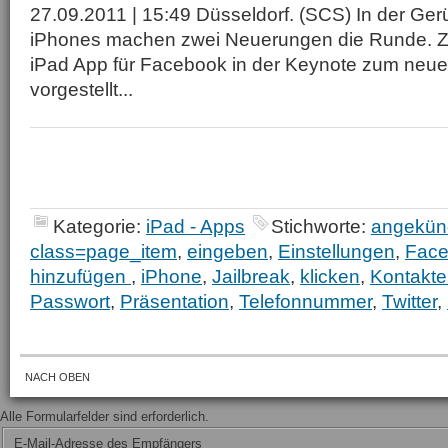
27.09.2011 | 15:49 Düsseldorf. (SCS) In der Ger
iPhones machen zwei Neuerungen die Runde. Zu
iPad App für Facebook in der Keynote zum neu
vorgestellt...
Kategorie:
iPad - Apps
Stichworte:
angekün
class=page_item
,
eingeben
,
Einstellungen
,
Fac
hinzufügen
,
iPhone
,
Jailbreak
,
klicken
,
Kontakt
Passwort
,
Präsentation
,
Telefonnummer
,
Twitter
,
NACH OBEN
Alle Formularfelder sind erforderlich.
E-Mail-Adresse des Empfängers