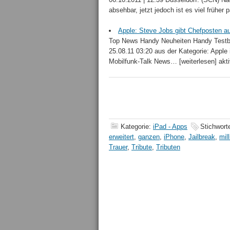
absehbar, jetzt jedoch ist es viel früher 
Apple: Steve Jobs gibt Chefposten au
Top News Handy Neuheiten Handy Testbe
25.08.11 03:20 aus der Kategorie: Apple
Mobilfunk-Talk News… [weiterlesen] akti
Kategorie:
iPad - Apps
Stichwort
erweitert
,
ganzen
,
iPhone
,
Jailbreak
,
mil
Trauer
,
Tribute
,
Tributen