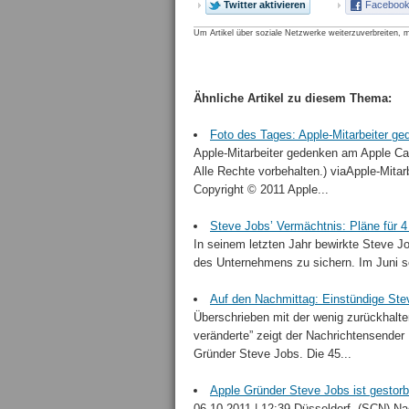
Twitter aktivieren
Facebook 
Um Artikel über soziale Netzwerke weiterzuverbreiten, m
Ähnliche Artikel zu diesem Thema:
Foto des Tages: Apple-Mitarbeiter g
Apple-Mitarbeiter gedenken am Apple Ca
Alle Rechte vorbehalten.) viaApple-Mit
Copyright © 2011 Apple...
Steve Jobs’ Vermächtnis: Pläne für 
In seinem letzten Jahr bewirkte Steve Jo
des Unternehmens zu sichern. Im Juni setz
Auf den Nachmittag: Einstündige St
Überschrieben mit der wenig zurückhalte
veränderte” zeigt der Nachrichtensende
Gründer Steve Jobs. Die 45...
Apple Gründer Steve Jobs ist gestor
06.10.2011 | 12:39 Düsseldorf. (SCN) Na