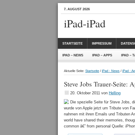
7. AUGUST 2026
iPad-iPad
STARTSEITE
IMPRESSUM
DATENS
IPAD – NEWS
IPAD – APPS
IPAD – 
Aktuelle Seite:
Startseite
/
iPad - News
/
iPad - A
Steve Jobs Trauer-Seite: A
20. Oktober 2011
von
Helling
Die spezielle Seite für Steve Jobs, di
wurde von Apple jetzt um Tribute von Fa
nahmen mit ihren Emails und Tributen An
world have shared their memories, though
common â€” from personal Quelle: iP