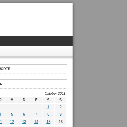
WORTE
ER
Oktober 2011
D
M
D
F
S
S
1
2
4
5
6
7
8
9
1
12
13
14
15
16