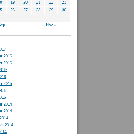
8
19
20
21
22
23
5
26
27
28
29
30
Sep
Nov »
2017
r 2016
r 2016
2016
2016
r 2015
2015
2015
r 2014
r 2014
 2014
er 2014
2014