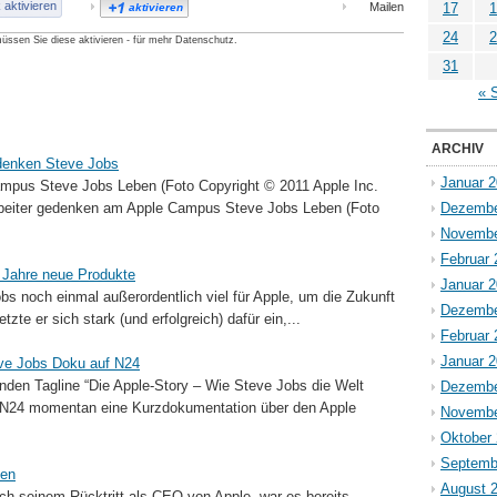
aktivieren
Mailen
17
1
aktivieren
24
2
üssen Sie diese aktivieren - für mehr Datenschutz.
31
« 
ARCHIV
edenken Steve Jobs
Januar 
mpus Steve Jobs Leben (Foto Copyright © 2011 Apple Inc.
arbeiter gedenken am Apple Campus Steve Jobs Leben (Foto
Dezembe
Novembe
Februar 
4 Jahre neue Produkte
Januar 
bs noch einmal außerordentlich viel für Apple, um die Zukunft
Dezembe
te er sich stark (und erfolgreich) dafür ein,...
Februar 
Januar 
eve Jobs Doku auf N24
nden Tagline “Die Apple-Story – Wie Steve Jobs die Welt
Dezembe
r N24 momentan eine Kurzdokumentation über den Apple
Novembe
Oktober
Septemb
ben
August 
ch seinem Rücktritt als CEO von Apple, war es bereits