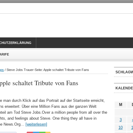
CHUTZERKLÄRUNG
TARIFE
pps
/ Steve Jobs Trauer-Seite: Apple schaltet Tribute von Fans
SCHLAG
pple schaltet Tribute von Fans
KALEND
e man durch Klick auf das Portrait auf der Startseite erreicht,
M
ns erweitert: Über eine Million Fans aus der ganzen Welt
teil am Tod Steve Jobs.Over a million people from all over the
ts, and feelings about Steve. One thing they all have in
3
hone News.Org…
[weiterlesen]
10
1