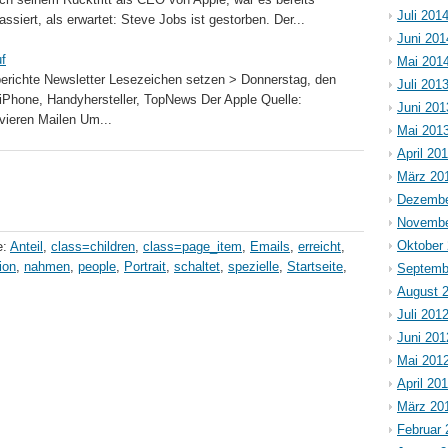
Juli 201
passiert, als erwartet: Steve Jobs ist gestorben. Der...
Juni 201
f
Mai 201
richte Newsletter Lesezeichen setzen > Donnerstag, den
Juli 201
 iPhone, Handyhersteller, TopNews Der Apple Quelle:
Juni 201
vieren Mailen Um...
Mai 201
April 20
März 20
Dezembe
Novembe
Oktober
e:
Anteil
,
class=children
,
class=page_item
,
Emails
,
erreicht
,
lion
,
nahmen
,
people
,
Portrait
,
schaltet
,
spezielle
,
Startseite
,
Septemb
August 
Juli 201
Juni 201
Mai 201
April 20
März 20
Februar 