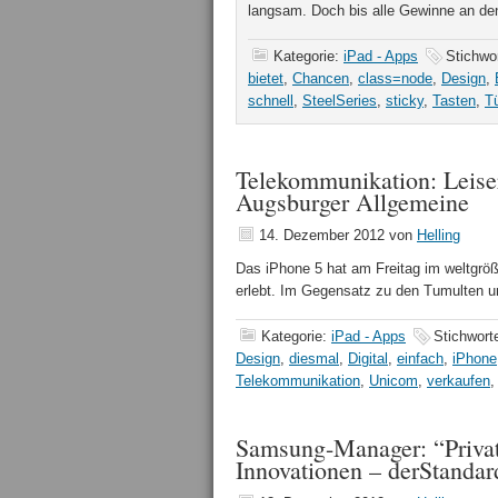
langsam. Doch bis alle Gewinne an d
Kategorie:
iPad - Apps
Stichwo
bietet
,
Chancen
,
class=node
,
Design
,
schnell
,
SteelSeries
,
sticky
,
Tasten
,
T
Telekommunikation: Leiser
Augsburger Allgemeine
14. Dezember 2012
von
Helling
Das iPhone 5 hat am Freitag im weltgrö
erlebt. Im Gegensatz zu den Tumulten
Kategorie:
iPad - Apps
Stichwort
Design
,
diesmal
,
Digital
,
einfach
,
iPhone
Telekommunikation
,
Unicom
,
verkaufen
Samsung-Manager: “Privat
Innovationen – derStandar