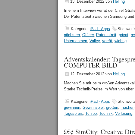
13. Dezember 2012
von
Helling
In einem Interview verrät der Chief Str
Der Patentstreit zwischen Samsung un
Kategorie:
iPad - Apps
Stichwort
nächsten
,
Officer
,
Patentstreit
,
privat
,
re
Unternehmen
,
Valley
,
verrät
,
wichtig
Adventskalender: Tagespr
COMPUTER BILD
12. Dezember 2012
von
Helling
Machen Sie mit beim großen Adventska
Starke Technik-Preise im Wert von übe
Kategorie:
iPad - Apps
Stichwort
gewinnen
,
Gewinnspiel
,
großen
,
machen
Tagespreis
,
Tchibo
,
Technik
,
Verlosung
,
â€¢ SimCity: Creative Dire