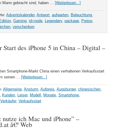
en Mann gebracht sind, haben …
[Weiterlesen...]
rte:
Adventskalender
,
Antwort
,
aufwarten
,
Beleuchtung
,
Edition
,
Gaming
,
id=node
,
Legendary
,
package
,
Preise
,
ürchen
,
verschenken
 Start des iPhone 5 in China – Digital –
ßten Smartphone-Markt China einen verhaltenen Verkaufsstart
 um seinen …
[Weiterlesen...]
e:
Allgemeine
,
Ansturm
,
Aufpreis
,
Augsburger
,
chinesischen
,
,
Kunden
,
Leiser
,
Modell
,
Monate
,
Smartphone
,
,
Verkäufer
,
Verkaufsstart
 nutze ich Mac und iPhone” –
d.at â€º Web