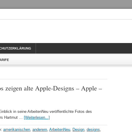
CHUTZERKLÄRUNG
TARIFE
s zeigen alte Apple-Designs – Apple –
inblick in seine ArbeitenNeu veröffentlichte Fotos des
ers Hartmut …
[Weiterlesen...]
e:
amerikanischen
,
anderem
,
ArbeitenNeu
,
Design
,
designs
,