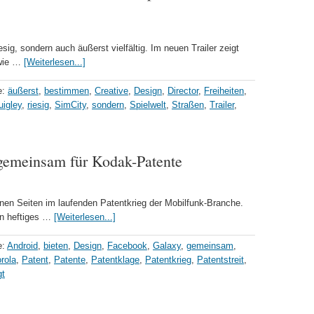
esig, sondern auch äußerst vielfältig. Im neuen Trailer zeigt
 wie …
[Weiterlesen...]
e:
äußerst
,
bestimmen
,
Creative
,
Design
,
Director
,
Freiheiten
,
uigley
,
riesig
,
SimCity
,
sondern
,
Spielwelt
,
Straßen
,
Trailer
,
gemeinsam für Kodak-Patente
nen Seiten im laufenden Patentkrieg der Mobilfunk-Branche.
ein heftiges …
[Weiterlesen...]
e:
Android
,
bieten
,
Design
,
Facebook
,
Galaxy
,
gemeinsam
,
rola
,
Patent
,
Patente
,
Patentklage
,
Patentkrieg
,
Patentstreit
,
gt