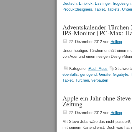
Deutsch
,
Einblick
,
Esslinger
,
frogdesign
Produktdesigners
,
Tablet
,
Tablets
,
Unte
Adventskalender Türchen
IPS-Monitor | PC-Max: H
22. Dezember 2012
von
Helling
Unser heutiges Türchen enthält einen mob
von Acer und einen riesigen Design-Mon
Kategorie:
iPad - Apps
Stichwort
ebenfalls
,
genügend
,
Geräte
,
Gigabyte
,
Tablet
,
Türchen
,
verbauten
Apple ein Jahr ohne Stev
Zeitung
22. Dezember 2012
von
Helling
Mit Steve Jobs wäre das nicht passiert!,
mit seinem Kartendienst. Doch was hat 