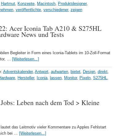
,
Hartmut
,
Konzepte
,
Macintosh
,
Produktdesigner
,
rnehmen
,
veröffentlichte
,
verschiedener
,
zeigen
 22: Acer Iconia Tab A210 & S275HL
ardware News und Tests
ilen Begleiter in Form eines Iconia-Tablets im 10-Zoll-Format
itor, …
[Weiterlesen...]
e:
Adventskalender
,
Antwort
,
aufwarten
,
bietet
,
Design
,
direkt
,
Hardware
,
Hersteller
,
Iconia
,
lassen
,
Monitor
,
Pixeln
,
S275HL
,
e Jobs: Leben nach dem Tod > Kleine
 lautet das Leitmotiv vieler Kommentare zu Apples Fehlstart
sich bei …
[Weiterlesen...]