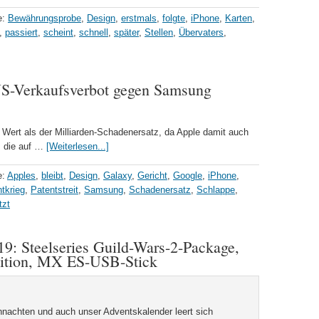
e:
Bewährungsprobe
,
Design
,
erstmals
,
folgte
,
iPhone
,
Karten
,
,
passiert
,
scheint
,
schnell
,
später
,
Stellen
,
Übervaters
,
US-Verkaufsverbot gegen Samsung
r Wert als der Milliarden-Schadenersatz, da Apple damit auch
, die auf …
[Weiterlesen...]
e:
Apples
,
bleibt
,
Design
,
Galaxy
,
Gericht
,
Google
,
iPhone
,
tkrieg
,
Patentstreit
,
Samsung
,
Schadenersatz
,
Schlappe
,
tzt
9: Steelseries Guild-Wars-2-Package,
tion, MX ES-USB-Stick
hnachten und auch unser Adventskalender leert sich