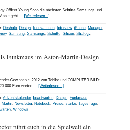
ategy Officer Young Sohn die nächsten Schritte Samsungs und
d Apple geht …
[Weiterlesen...]
e:
Deshalb
,
Design
,
Innovationen
,
Interview
,
iPhone
,
Manager
,
view
,
Samsung
,
Samsungs
,
Schritte
,
Silicon
,
Strategy
,
eis Funkmaus im Aston-Martin-Design –
lender-Gewinnspiel 2012 von Tchibo und COMPUTER BILD:
r 20.000 Euro warten …
[Weiterlesen...]
e:
Adventskalender
,
beantworten
,
Design
,
Funkmaus
,
,
Martin
,
Newsletter
,
Notebook
,
Preise
,
starke
,
Tagesfrage
,
warten
,
Windows
ctor führt euch in die Spielwelt ein