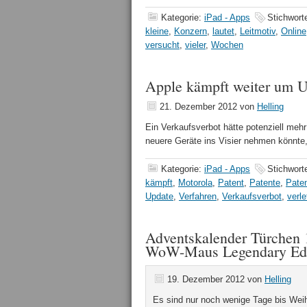
Kategorie:
iPad - Apps
Stichwort
kleine
,
Konzern
,
lautet
,
Leitmotiv
,
Online
versucht
,
vieler
,
Wochen
Apple kämpft weiter um 
21. Dezember 2012
von
Helling
Ein Verkaufsverbot hätte potenziell meh
neuere Geräte ins Visier nehmen könnte
Kategorie:
iPad - Apps
Stichwort
kämpft
,
Motorola
,
Patent
,
Patente
,
Paten
Update
,
Verfahren
,
Verkaufsverbot
,
verle
Adventskalender Türchen 1
WoW-Maus Legendary Edi
19. Dezember 2012
von
Helling
Es sind nur noch wenige Tage bis Wei