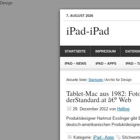
Design
7. AUGUST 2026
iPad-iPad
STARTSEITE
IMPRESSUM
DATENS
IPAD – NEWS
IPAD – APPS
IPAD – 
Aktuelle Seite:
Startseite
/ Archiv für Design
Tablet-Mac aus 1982: Foto
derStandard.at â€º Web
29. Dezember 2012
von
Helling
Produktdesigner Hartmut Esslinger gibt E
deutsch-amerikanischen Produktdesign
Kategorie:
iPad - Apps
Stichwort