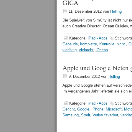
GIGA
11. Dezember 2012
von
Helling
Die Spielwelt von SimCity ist nicht nur ri
euch Creative Director Ocean Quigley,
Kategorie:
iPad - Apps
Stichwort
Gebäude
,
komplette
,
Kontrolle
,
nicht
,
Q
vielfältig
,
vielmehr
,
Ocean
Apple und Google bieten 
9. Dezember 2012
von
Helling
Apple und Google stehen auf verschiede
Im vergangenen Jahr lieferten sie sich 
Kategorie:
iPad - Apps
Stichwort
Gericht
,
Google
,
iPhone
,
Microsoft
,
Moto
Samsung
,
Streit
,
Verkaufsverbot
,
verkla