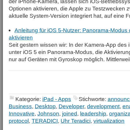
der iPhone-Kamera, lassen sich iOS-Betriebssy
Optionen aktivieren, die Apple zu Testzwecken zw
aktuelle System-Version integriert hat, auf eine F
Anleitung für iOS 5-Nutzer: Panorama-Modus 
aktivieren
Seit gestern wissen wir: In der Kamera-App des 
unter iOS 5 ein Panorama-Modus, die Aktivierung
nur auf Geräten mit Gyroskop möglich. Mittlerwei
Kategorie:
iPad - Apps
Stichworte:
announc
Business
,
Desktop
,
Developer
,
development
,
en
Innovative
,
Johnson
,
joined
,
leadership
,
organiza
protocol
,
TERADICI
,
Uhr Teradici
,
virtualization