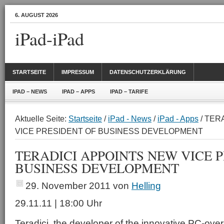
6. AUGUST 2026
iPad-iPad
STARTSEITE
IMPRESSUM
DATENSCHUTZERKLÄRUNG
IPAD – NEWS
IPAD – APPS
IPAD – TARIFE
Aktuelle Seite:
Startseite
/
iPad - News
/
iPad - Apps
/ TER
VICE PRESIDENT OF BUSINESS DEVELOPMENT
TERADICI APPOINTS NEW VICE 
BUSINESS DEVELOPMENT
29. November 2011
von
Helling
29.11.11 | 18:00 Uhr
Teradici, the developer of the innovative PC-ove