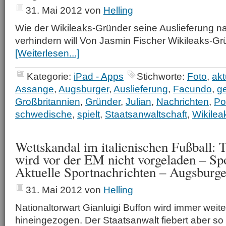
31. Mai 2012
von
Helling
Wie der Wikileaks-Gründer seine Auslieferung
verhindern will Von Jasmin Fischer Wikileaks-Gr
[Weiterlesen...]
Kategorie:
iPad - Apps
Stichworte:
Foto
,
akt
Assange
,
Augsburger
,
Auslieferung
,
Facundo
,
g
Großbritannien
,
Gründer
,
Julian
,
Nachrichten
,
Pol
schwedische
,
spielt
,
Staatsanwaltschaft
,
Wikilea
Wettskandal im italienischen Fußball: 
wird vor der EM nicht vorgeladen – Sp
Aktuelle Sportnachrichten – Augsburg
31. Mai 2012
von
Helling
Nationaltorwart Gianluigi Buffon wird immer weit
hineingezogen. Der Staatsanwalt fiebert aber so