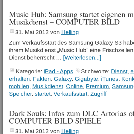
Music Hub: Samsung startet eigenen m
Musikdienst – COMPUTER BILD
31. Mai 2012
von
Helling
Zum Verkaufsstart des Samsung Galaxy S3 hab
ihrem Musikdienst „Music Hub“ eine Frischzellen
Dienst beherrscht …
[Weiterlesen...]
Kategorie:
iPad - Apps
Stichworte:
Dienst
,
e
erhalten
,
Fakten
,
Galaxy
,
Gigabyte
,
iTunes
,
Konk
mobilen
,
Musikdienst
,
Online
,
Premium
,
Samsun
Speicher
,
startet
,
Verkaufsstart
,
Zugriff
Dark Souls: Infos zum DLC Artorias of
COMPUTER BILD SPIELE
31. Mai 2012
von
Helling