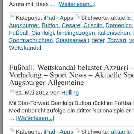
Azura mit, dass …
[Weiterlesen...]
Kategorie:
iPad - Apps
Stichworte:
aktuelle
,
Augsburger
,
Buffon
,
Cesare
,
Criscito
,
Domenico
Fußball
,
Gianluigi
,
hineingezogen
,
italienischen
,
Sportnachrichten
,
Staatsanwalt
,
tiefer
,
Torwart
,
v
Wettskandal
Fußball: Wettskandal belastet Azzurri 
Vorladung – Sport News – Aktuelle Spo
Augsburger Allgemeine
31. Mai 2012
von
Helling
Mit Star-Torwart Gianluigi Buffon rückt im Fußba
Medienbericht zufolge ein dritter Nationalspieler I
…
[Weiterlesen...]
Kategorie:
iPad - Apps
Stichworte:
aktuelle
,