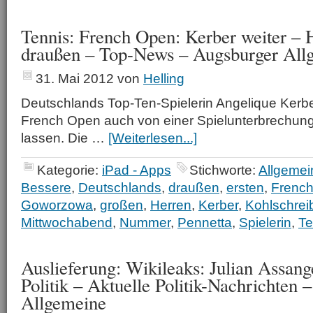
Tennis: French Open: Kerber weiter – 
draußen – Top-News – Augsburger All
31. Mai 2012
von
Helling
Deutschlands Top-Ten-Spielerin Angelique Kerbe
French Open auch von einer Spielunterbrechung
lassen. Die …
[Weiterlesen...]
Kategorie:
iPad - Apps
Stichworte:
Allgemei
Bessere
,
Deutschlands
,
draußen
,
ersten
,
Frenc
Goworzowa
,
großen
,
Herren
,
Kerber
,
Kohlschrei
Mittwochabend
,
Nummer
,
Pennetta
,
Spielerin
,
Te
Auslieferung: Wikileaks: Julian Assange
Politik – Aktuelle Politik-Nachrichten 
Allgemeine