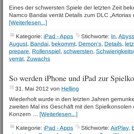
Eines der schwersten Spiele der letzten Zeit b
Namco Bandai verrät Details zum DLC „Artorias 
[Weiterlesen...]
Kategorie:
iPad - Apps
Stichworte:
In
,
Abyss
August
,
Bandai
,
bekommt
,
Demon’s
,
Details
,
let
prepare
,
Rollenspiel
,
schwersten
,
Schwierigkeits
verrät
,
Zuwachs
So werden iPhone und iPad zur Spielk
31. Mai 2012
von
Helling
Wiederholt wurde in den letzten Jahren gemunke
zweiten Mal ins Geschäft mit den Spielkonsolen e
Konzern …
[Weiterlesen...]
Kategorie:
iPad - Apps
Stichworte:
AirPlay
,