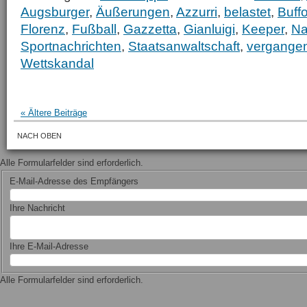
Augsburger
,
Äußerungen
,
Azzurri
,
belastet
,
Buff
Florenz
,
Fußball
,
Gazzetta
,
Gianluigi
,
Keeper
,
Na
Sportnachrichten
,
Staatsanwaltschaft
,
vergange
Wettskandal
« Ältere Beiträge
NACH OBEN
Alle Formularfelder sind erforderlich.
E-Mail-Adresse des Empfängers
Ihre Nachricht
Ihre E-Mail-Adresse
Alle Formularfelder sind erforderlich.