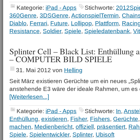
Kategorie:
iPad - Apps
Stichworte:
2012Spi
360Genre
,
3DSGenre
,
ActionspielTermin
,
Chain
Diablo
,
Ferrari
,
Future
,
Lollipop
,
Plattform
,
Racin
Resistance
,
Soldier
,
Spiele
,
Spieledatenbank
,
Vi
Splinter Cell – Black List: Enthüllung 
– COMPUTER BILD SPIELE
31. Mai 2012
von
Helling
Seit März existieren Gerüchte um ein neues „Splin
anstehende E3 wäre der ideale Rahmen, um es of
[Weiterlesen...]
Kategorie:
iPad - Apps
Stichworte:
In
,
Anst
Enthüllung
,
existieren
,
Fisher
,
Fishers
,
Gerüchte
machen
,
Medienbericht
,
offiziell
,
präsentiert
,
Rah
Spiele
,
Spielentwickler
,
Splinter
,
Ubisoft