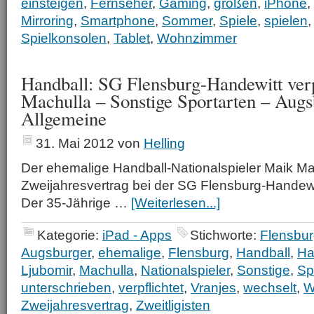
einsteigen
,
Fernseher
,
Gaming
,
großen
,
iPhone
,
Mirroring
,
Smartphone
,
Sommer
,
Spiele
,
spielen
Spielkonsolen
,
Tablet
,
Wohnzimmer
Handball: SG Flensburg-Handewitt verp
Machulla – Sonstige Sportarten – Augs
Allgemeine
31. Mai 2012
von
Helling
Der ehemalige Handball-Nationalspieler Maik Ma
Zweijahresvertrag bei der SG Flensburg-Handewi
Der 35-Jährige …
[Weiterlesen...]
Kategorie:
iPad - Apps
Stichworte:
Flensbu
Augsburger
,
ehemalige
,
Flensburg
,
Handball
,
Ha
Ljubomir
,
Machulla
,
Nationalspieler
,
Sonstige
,
Sp
unterschrieben
,
verpflichtet
,
Vranjes
,
wechselt
,
W
Zweijahresvertrag
,
Zweitligisten