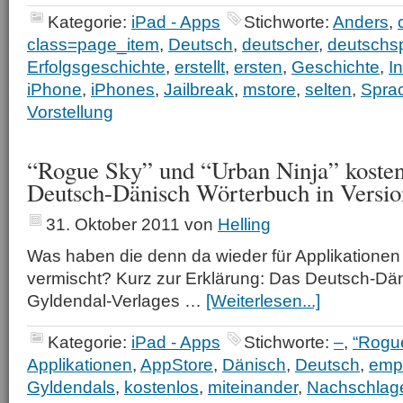
Kategorie:
iPad - Apps
Stichworte:
Anders
,
class=page_item
,
Deutsch
,
deutscher
,
deutschs
Erfolgsgeschichte
,
erstellt
,
ersten
,
Geschichte
,
In
iPhone
,
iPhones
,
Jailbreak
,
mstore
,
selten
,
Spra
Vorstellung
“Rogue Sky” und “Urban Ninja” kosten
Deutsch-Dänisch Wörterbuch in Versio
31. Oktober 2011
von
Helling
Was haben die denn da wieder für Applikationen
vermischt? Kurz zur Erklärung: Das Deutsch-Dä
Gyldendal-Verlages …
[Weiterlesen...]
Kategorie:
iPad - Apps
Stichworte:
–
,
“Rogu
Applikationen
,
AppStore
,
Dänisch
,
Deutsch
,
emp
Gyldendals
,
kostenlos
,
miteinander
,
Nachschlag