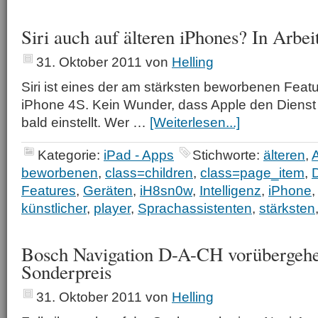
Siri auch auf älteren iPhones? In Arbeit
31. Oktober 2011
von
Helling
Siri ist eines der am stärksten beworbenen Fea
iPhone 4S. Kein Wunder, dass Apple den Dienst 
bald einstellt. Wer …
[Weiterlesen...]
Kategorie:
iPad - Apps
Stichworte:
älteren
,
A
beworbenen
,
class=children
,
class=page_item
,
Features
,
Geräten
,
iH8sn0w
,
Intelligenz
,
iPhone
künstlicher
,
player
,
Sprachassistenten
,
stärksten
Bosch Navigation D-A-CH vorübergeh
Sonderpreis
31. Oktober 2011
von
Helling