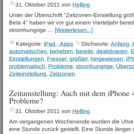
31. Oktober 2011
von
Helling
Unter der Überschrift "Zeitzonen-Einstellung grö
Beta 4" haben wir vor gut einem Vierteljahr bereit
stromhungrige …
[Weiterlesen...]
Kategorie:
iPad - Apps
Stichworte:
Anfang
,
automatischen
,
beheben
,
bereits
,
deaktivieren
,
E
Einstellungen
,
Fresser
,
größter
,
hingewiesen
,
iP
problematisch
,
Probleme
,
stromhungrige
,
Übersch
Zeiteinstellung
,
Zeitzonen
Zeitumstellung: Auch mit dem iPhone 
Probleme?
31. Oktober 2011
von
Helling
Am vergangenen Wochenende wurden die Uhren
eine Stunde zurück gestellt. Eine Stunde länger 