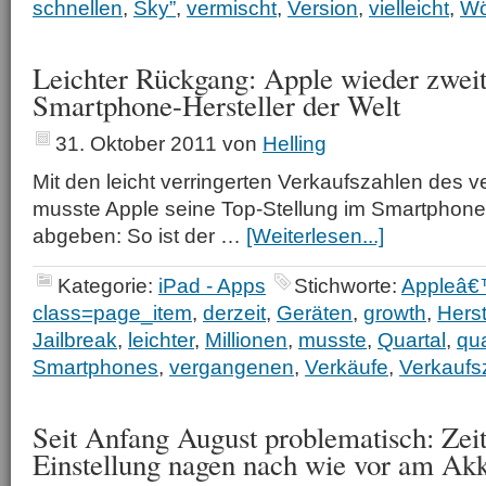
schnellen
,
Sky”
,
vermischt
,
Version
,
vielleicht
,
Wö
Leichter Rückgang: Apple wieder zweit
Smartphone-Hersteller der Welt
31. Oktober 2011
von
Helling
Mit den leicht verringerten Verkaufszahlen des 
musste Apple seine Top-Stellung im Smartphone
abgeben: So ist der …
[Weiterlesen...]
Kategorie:
iPad - Apps
Stichworte:
Appleâ
class=page_item
,
derzeit
,
Geräten
,
growth
,
Herst
Jailbreak
,
leichter
,
Millionen
,
musste
,
Quartal
,
qua
Smartphones
,
vergangenen
,
Verkäufe
,
Verkaufs
Seit Anfang August problematisch: Zei
Einstellung nagen nach wie vor am Ak