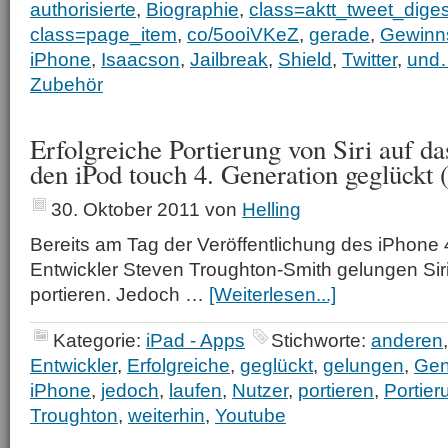
authorisierte
,
Biographie
,
class=aktt_tweet_diges
class=page_item
,
co/5ooiVKeZ
,
gerade
,
Gewinn
iPhone
,
Isaacson
,
Jailbreak
,
Shield
,
Twitter
,
und
Zubehör
Erfolgreiche Portierung von Siri auf d
den iPod touch 4. Generation geglückt 
30. Oktober 2011
von
Helling
Bereits am Tag der Veröffentlichung des iPhone
Entwickler Steven Troughton-Smith gelungen Sir
portieren. Jedoch …
[Weiterlesen...]
Kategorie:
iPad - Apps
Stichworte:
anderen
Entwickler
,
Erfolgreiche
,
geglückt
,
gelungen
,
Gen
iPhone
,
jedoch
,
laufen
,
Nutzer
,
portieren
,
Portier
Troughton
,
weiterhin
,
Youtube