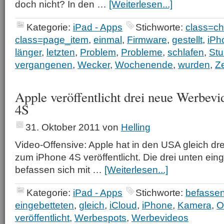
doch nicht? In den …
[Weiterlesen...]
Kategorie:
iPad - Apps
Stichworte:
class=ch
class=page_item
,
einmal
,
Firmware
,
gestellt
,
iPh
länger
,
letzten
,
Problem
,
Probleme
,
schlafen
,
St
vergangenen
,
Wecker
,
Wochenende
,
wurden
,
Ze
Apple veröffentlicht drei neue Werbev
4S
31. Oktober 2011
von
Helling
Video-Offensive: Apple hat in den USA gleich d
zum iPhone 4S veröffentlicht. Die drei unten ein
befassen sich mit …
[Weiterlesen...]
Kategorie:
iPad - Apps
Stichworte:
befasse
eingebetteten
,
gleich
,
iCloud
,
iPhone
,
Kamera
,
O
veröffentlicht
,
Werbespots
,
Werbevideos