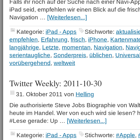
Falls ihr noch auf der Suche nach einer Navi-Ap
iPad seid, empfehlen wir einen Blick auf die frisc
Navigation …
[Weiterlesen...]
Kategorie:
iPad - Apps
Stichworte:
aktualisi
empfehlen
,
Erfahrung
,
frisch
,
iPhone
,
Kartenmate
langjährige
,
Letzte
,
momentan
,
Navigation
,
Navi
serientaugliche
,
Sonderpreis
,
üblichen
,
Universa
vorübergehend
,
weltweit
Twitter Weekly: 2011-10-30
31. Oktober 2011
von
Helling
Die authorisierte Steve Jobs Biographie von Walt
heute im Handel. Wer von euch wird sie lesen? h
#Lese gerade: Up …
[Weiterlesen...]
Kategorie:
iPad - Apps
Stichworte:
#Apple
,