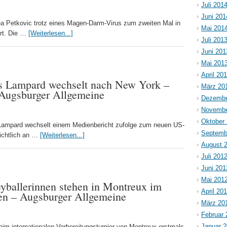
Juli 201
Juni 201
ea Petkovic trotz eines Magen-Darm-Virus zum zweiten Mal in
Mai 201
ert. Die …
[Weiterlesen...]
Juli 201
Juni 201
Mai 201
April 20
ds Lampard wechselt nach New York –
März 20
– Augsburger Allgemeine
Dezembe
Novembe
Oktober
 Lampard wechselt einem Medienbericht zufolge zum neuen US-
Septemb
ichtlich an …
[Weiterlesen...]
August 
Juli 201
Juni 201
Mai 201
eyballerinnen stehen in Montreux im
April 20
ten – Augsburger Allgemeine
März 20
Februar 
Januar 
eim internationalen Vorbereitungsturnier von Montreux erstmals