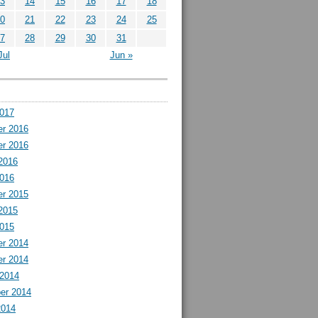
3
14
15
16
17
18
0
21
22
23
24
25
7
28
29
30
31
Jul
Jun »
2017
r 2016
r 2016
2016
2016
r 2015
2015
2015
r 2014
r 2014
 2014
er 2014
2014