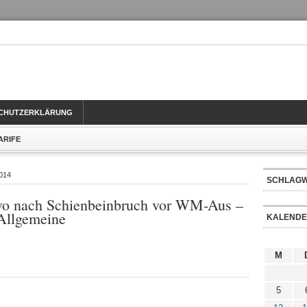
CHUTZERKLÄRUNG
TARIFE
2014
SCHLAG
livo nach Schienbeinbruch vor WM-Aus –
Allgemeine
KALEND
M
5