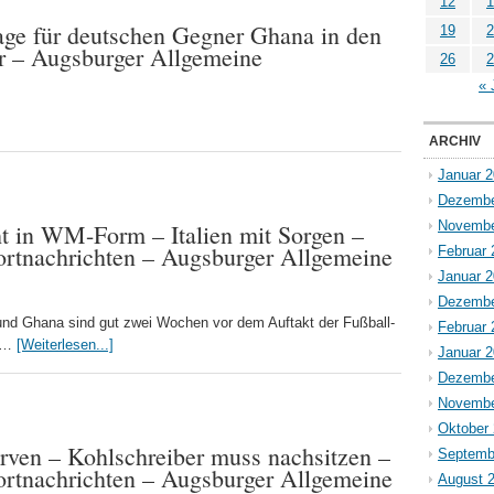
12
1
lage für deutschen Gegner Ghana in den
19
2
r – Augsburger Allgemeine
26
2
« 
ARCHIV
Januar 
Dezembe
Novembe
t in WM-Form – Italien mit Sorgen –
ortnachrichten – Augsburger Allgemeine
Februar 
Januar 
Dezembe
nd Ghana sind gut zwei Wochen vor dem Auftakt der Fußball-
Februar 
. …
[Weiterlesen...]
Januar 
Dezembe
Novembe
Oktober
erven – Kohlschreiber muss nachsitzen –
Septemb
ortnachrichten – Augsburger Allgemeine
August 