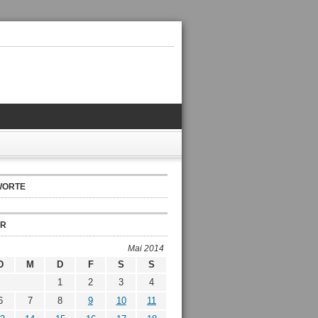
WORTE
ER
Mai 2014
D
M
D
F
S
S
1
2
3
4
6
7
8
9
10
11