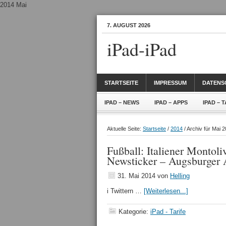
2014 Mai
7. AUGUST 2026
iPad-iPad
STARTSEITE
IMPRESSUM
DATENS
IPAD – NEWS
IPAD – APPS
IPAD – 
Aktuelle Seite:
Startseite
/
2014
/ Archiv für Mai 
Fußball: Italiener Monto
Newsticker – Augsburger 
31. Mai 2014
von
Helling
i Twittern …
[Weiterlesen...]
Kategorie:
iPad - Tarife