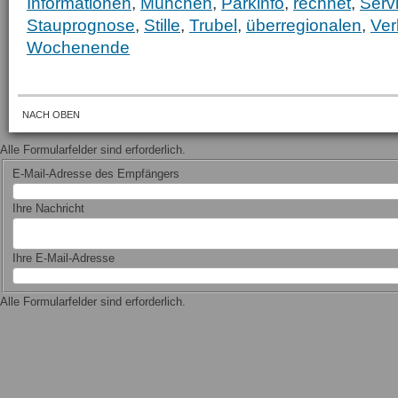
Informationen
,
München
,
Parkinfo
,
rechnet
,
Serv
Stauprognose
,
Stille
,
Trubel
,
überregionalen
,
Ver
Wochenende
NACH OBEN
Alle Formularfelder sind erforderlich.
E-Mail-Adresse des Empfängers
Ihre Nachricht
Ihre E-Mail-Adresse
Alle Formularfelder sind erforderlich.