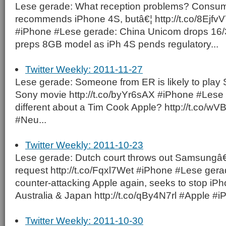
Lese gerade: What reception problems? Consum
recommends iPhone 4S, butâ€¦ http://t.co/8Ejf
#iPhone #Lese gerade: China Unicom drops 16
preps 8GB model as iPh 4S pends regulatory...
Twitter Weekly: 2011-11-27
Lese gerade: Someone from ER is likely to play 
Sony movie http://t.co/byYr6sAX #iPhone #Lese 
different about a Tim Cook Apple? http://t.co/w
#Neu...
Twitter Weekly: 2011-10-23
Lese gerade: Dutch court throws out Samsungâ€
request http://t.co/Fqxl7Wet #iPhone #Lese ge
counter-attacking Apple again, seeks to stop iPh
Australia & Japan http://t.co/qBy4N7rl #Apple #i
Twitter Weekly: 2011-10-30