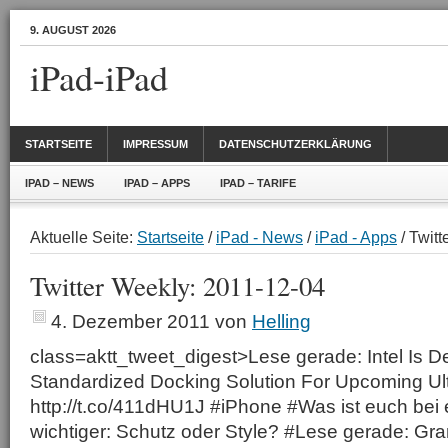
9. AUGUST 2026
iPad-iPad
STARTSEITE
IMPRESSUM
DATENSCHUTZERKLÄRUNG
IPAD – NEWS
IPAD – APPS
IPAD – TARIFE
Aktuelle Seite:
Startseite
/
iPad - News
/
iPad - Apps
/ Twit
Twitter Weekly: 2011-12-04
4. Dezember 2011
von
Helling
class=aktt_tweet_digest>Lese gerade: Intel Is D
Standardized Docking Solution For Upcoming Ul
http://t.co/411dHU1J #iPhone #Was ist euch be
wichtiger: Schutz oder Style? #Lese gerade: Gra