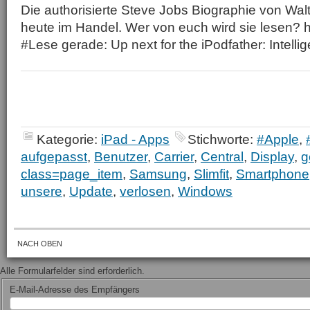
Die authorisierte Steve Jobs Biographie von Walt
heute im Handel. Wer von euch wird sie lesen? h
#Lese gerade: Up next for the iPodfather: Intellig
Kategorie:
iPad - Apps
Stichworte:
#Apple
,
aufgepasst
,
Benutzer
,
Carrier
,
Central
,
Display
,
g
class=page_item
,
Samsung
,
Slimfit
,
Smartphone
unsere
,
Update
,
verlosen
,
Windows
NACH OBEN
Alle Formularfelder sind erforderlich.
E-Mail-Adresse des Empfängers