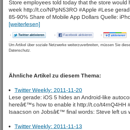
Store employees told today that the store would 
week http://t.co/NPpN53RO #Apple #Lese gerad
85-90% Share of Mobile App Dollars Quelle: i
[weiterlesen]
Twitter aktivieren
Facebook aktivieren
aktivieren
Um Artikel über soziale Netzwerke weiterzuverbreiten, müssen Sie diese 
Datenschutz.
Ähnliche Artikel zu diesem Thema:
Twitter Weekly: 2011-11-20
Lese gerade: iOS 5 hides an Android-like autoco
hereâ€™s how to enable it http://t.co/t4rnQ4HH
Isaacson on Jobsâ€™ final words: Steve left us w
Twitter Weekly: 2011-11-13