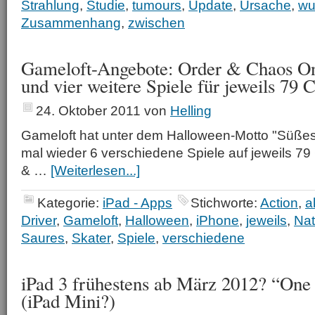
Strahlung
,
Studie
,
tumours
,
Update
,
Ursache
,
wu
Zusammenhang
,
zwischen
Gameloft-Angebote: Order & Chaos On
und vier weitere Spiele für jeweils 79 
24. Oktober 2011
von
Helling
Gameloft hat unter dem Halloween-Motto "Süßes
mal wieder 6 verschiedene Spiele auf jeweils 79 
& …
[Weiterlesen...]
Kategorie:
iPad - Apps
Stichworte:
Action
,
a
Driver
,
Gameloft
,
Halloween
,
iPhone
,
jeweils
,
Nat
Saures
,
Skater
,
Spiele
,
verschiedene
iPad 3 frühestens ab März 2012? “On
(iPad Mini?)