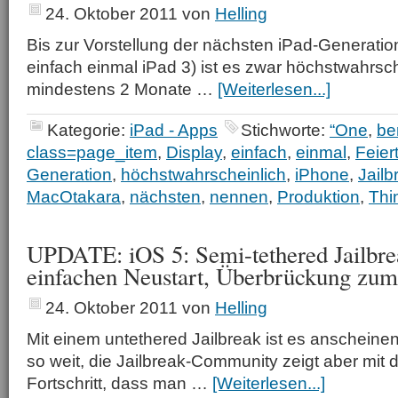
24. Oktober 2011
von
Helling
Bis zur Vorstellung der nächsten iPad-Generatio
einfach einmal iPad 3) ist es zwar höchstwahrsc
mindestens 2 Monate …
[Weiterlesen...]
Kategorie:
iPad - Apps
Stichworte:
“One
,
be
class=page_item
,
Display
,
einfach
,
einmal
,
Feier
Generation
,
höchstwahrscheinlich
,
iPhone
,
Jailb
MacOtakara
,
nächsten
,
nennen
,
Produktion
,
Thi
UPDATE: iOS 5: Semi-tethered Jailbre
einfachen Neustart, Überbrückung zum
24. Oktober 2011
von
Helling
Mit einem untethered Jailbreak ist es anscheine
so weit, die Jailbreak-Community zeigt aber mit
Fortschritt, dass man …
[Weiterlesen...]