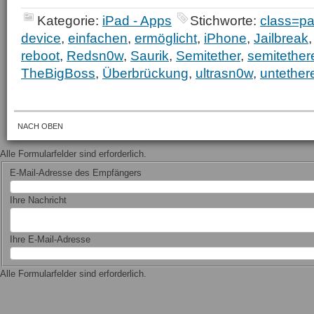
Kategorie:
iPad - Apps
Stichworte:
class=p
device
,
einfachen
,
ermöglicht
,
iPhone
,
Jailbreak
reboot
,
Redsn0w
,
Saurik
,
Semitether
,
semitether
TheBigBoss
,
Überbrückung
,
ultrasn0w
,
untether
NACH OBEN
Alle Formularfelder sind erforderlich.
E-Mail-Adresse des Empfängers
Ihre Nachricht
Ihre E-Mail-Adresse
Alle Formularfelder sind erforderlich.