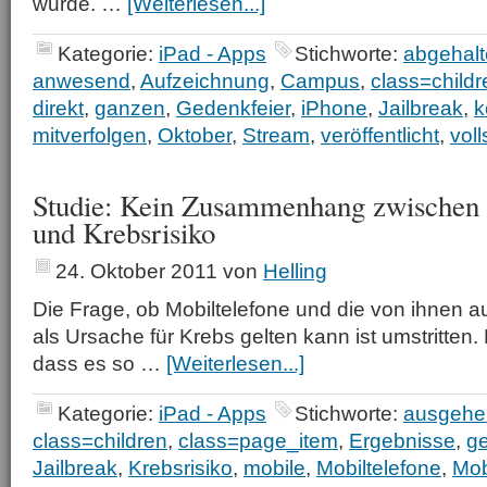
wurde. …
[Weiterlesen...]
Kategorie:
iPad - Apps
Stichworte:
abgehal
anwesend
,
Aufzeichnung
,
Campus
,
class=childr
direkt
,
ganzen
,
Gedenkfeier
,
iPhone
,
Jailbreak
,
k
mitverfolgen
,
Oktober
,
Stream
,
veröffentlicht
,
vol
Studie: Kein Zusammenhang zwischen 
und Krebsrisiko
24. Oktober 2011
von
Helling
Die Frage, ob Mobiltelefone und die von ihnen 
als Ursache für Krebs gelten kann ist umstritten. 
dass es so …
[Weiterlesen...]
Kategorie:
iPad - Apps
Stichworte:
ausgehe
class=children
,
class=page_item
,
Ergebnisse
,
ge
Jailbreak
,
Krebsrisiko
,
mobile
,
Mobiltelefone
,
Mob