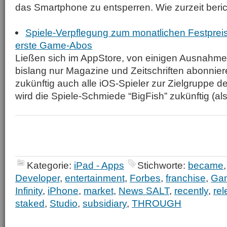
das Smartphone zu entsperren. Wie zurzeit berich
Spiele-Verpflegung zum monatlichen Festpreis:
erste Game-Abos
Ließen sich im AppStore, von einigen Ausnahm
bislang nur Magazine und Zeitschriften abonnie
zukünftig auch alle iOS-Spieler zur Zielgruppe d
wird die Spiele-Schmiede “BigFish” zukünftig (als.
Kategorie:
iPad - Apps
Stichworte:
became
Developer
,
entertainment
,
Forbes
,
franchise
,
Ga
Infinity
,
iPhone
,
market
,
News SALT
,
recently
,
re
staked
,
Studio
,
subsidiary
,
THROUGH