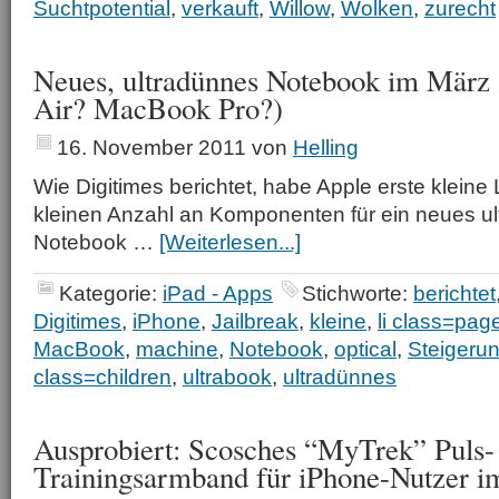
Suchtpotential
,
verkauft
,
Willow
,
Wolken
,
zurecht
Neues, ultradünnes Notebook im März
Air? MacBook Pro?)
16. November 2011
von
Helling
Wie Digitimes berichtet, habe Apple erste kleine
kleinen Anzahl an Komponenten für ein neues ul
Notebook …
[Weiterlesen...]
Kategorie:
iPad - Apps
Stichworte:
berichtet
Digitimes
,
iPhone
,
Jailbreak
,
kleine
,
li class=pag
MacBook
,
machine
,
Notebook
,
optical
,
Steigeru
class=children
,
ultrabook
,
ultradünnes
Ausprobiert: Scosches “MyTrek” Puls-
Trainingsarmband für iPhone-Nutzer i