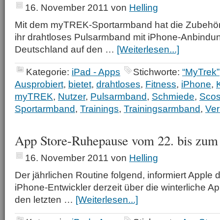
16. November 2011
von
Helling
Mit dem myTREK-Sportarmband hat die Zubehö
ihr drahtloses Pulsarmband mit iPhone-Anbindung
Deutschland auf den …
[Weiterlesen...]
Kategorie:
iPad - Apps
Stichworte:
“MyTrek”
Ausprobiert
,
bietet
,
drahtloses
,
Fitness
,
iPhone
,
myTREK
,
Nutzer
,
Pulsarmband
,
Schmiede
,
Sco
Sportarmband
,
Trainings
,
Trainingsarmband
,
Ve
App Store-Ruhepause vom 22. bis zum
16. November 2011
von
Helling
Der jährlichen Routine folgend, informiert Apple di
iPhone-Entwickler derzeit über die winterliche A
den letzten …
[Weiterlesen...]