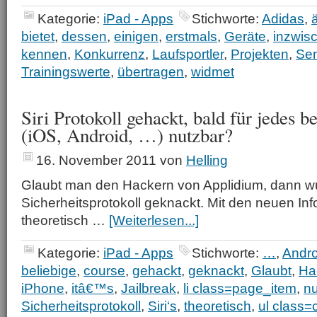
Kategorie:
iPad - Apps
Stichworte:
Adidas
,
bietet
,
dessen
,
einigen
,
erstmals
,
Geräte
,
inzwis
kennen
,
Konkurrenz
,
Laufsportler
,
Projekten
,
Se
Trainingswerte
,
übertragen
,
widmet
Siri Protokoll gehackt, bald für jedes b
(iOS, Android, …) nutzbar?
16. November 2011
von
Helling
Glaubt man den Hackern von Applidium, dann wurd
Sicherheitsprotokoll geknackt. Mit den neuen In
theoretisch …
[Weiterlesen...]
Kategorie:
iPad - Apps
Stichworte:
…
,
Andro
beliebige
,
course
,
gehackt
,
geknackt
,
Glaubt
,
Ha
iPhone
,
itâ€™s
,
Jailbreak
,
li class=page_item
,
nu
Sicherheitsprotokoll
,
Siri‘s
,
theoretisch
,
ul class=