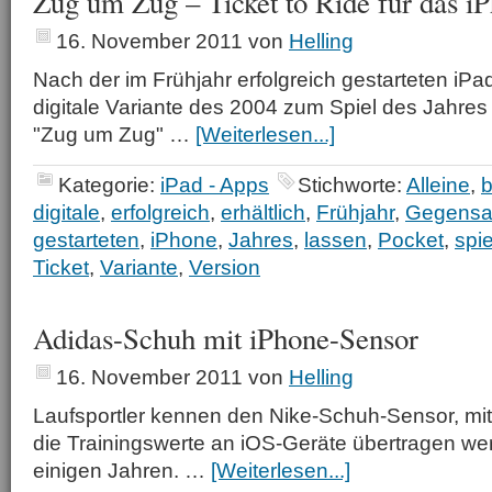
Zug um Zug – Ticket to Ride für das i
16. November 2011
von
Helling
Nach der im Frühjahr erfolgreich gestarteten iPad
digitale Variante des 2004 zum Spiel des Jahres 
"Zug um Zug" …
[Weiterlesen...]
Kategorie:
iPad - Apps
Stichworte:
Alleine
,
b
digitale
,
erfolgreich
,
erhältlich
,
Frühjahr
,
Gegensa
gestarteten
,
iPhone
,
Jahres
,
lassen
,
Pocket
,
spi
Ticket
,
Variante
,
Version
Adidas-Schuh mit iPhone-Sensor
16. November 2011
von
Helling
Laufsportler kennen den Nike-Schuh-Sensor, mit
die Trainingswerte an iOS-Geräte übertragen werd
einigen Jahren. …
[Weiterlesen...]