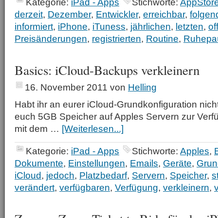
Kategorie:
iPad - Apps
Stichworte:
AppStor
derzeit
,
Dezember
,
Entwickler
,
erreichbar
,
folgen
informiert
,
iPhone
,
iTuness
,
jährlichen
,
letzten
,
of
Preisänderungen
,
registrierten
,
Routine
,
Ruhepa
Basics: iCloud-Backups verkleinern
16. November 2011
von
Helling
Habt ihr an eurer iCloud-Grundkonfiguration nich
euch 5GB Speicher auf Apples Servern zur Verfü
mit dem …
[Weiterlesen...]
Kategorie:
iPad - Apps
Stichworte:
Apples
,
Dokumente
,
Einstellungen
,
Emails
,
Geräte
,
Grun
iCloud
,
jedoch
,
Platzbedarf
,
Servern
,
Speicher
,
s
verändert
,
verfügbaren
,
Verfügung
,
verkleinern
,