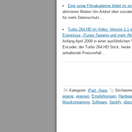
Eine junge Filmakademie bildet im e
aktivieren Mailen Um Artikel über sozial
für mehr Datenschutz....
Turbo 264.HD im Video: Version 1.1 
Ereignisse, iTunes-Tagging und mehr (M
Anfang April 2009 in einer ausführlichen
Encoder, der Turbo 264.HD Stick, heute 
anhaltende Preisverfall...
Kategorie:
iPad - Apps
Stichwort
eigene
,
eigenen
,
Empfehlungen
,
Hardwa
Musikstreaming
,
Software
,
Spotify
,
über