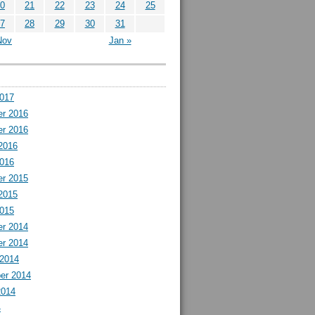
0
21
22
23
24
25
7
28
29
30
31
Nov
Jan »
2017
r 2016
r 2016
2016
2016
r 2015
2015
2015
r 2014
r 2014
 2014
er 2014
2014
4