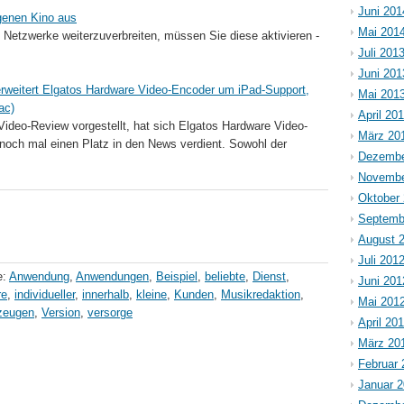
Juni 201
igenen Kino aus
Mai 201
e Netzwerke weiterzuverbreiten, müssen Sie diese aktivieren -
Juli 201
Juni 201
erweitert Elgatos Hardware Video-Encoder um iPad-Support,
Mai 201
ac)
April 20
 Video-Review vorgestellt, hat sich Elgatos Hardware Video-
März 20
noch mal einen Platz in den News verdient. Sowohl der
Dezembe
Novembe
Oktober
Septemb
August 
Juli 201
e:
Anwendung
,
Anwendungen
,
Beispiel
,
beliebte
,
Dienst
,
Juni 201
re
,
individueller
,
innerhalb
,
kleine
,
Kunden
,
Musikredaktion
,
Mai 201
zeugen
,
Version
,
versorge
April 20
März 20
Februar 
Januar 