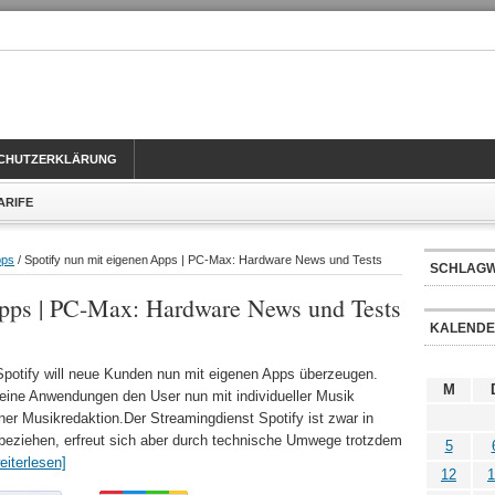
CHUTZERKLÄRUNG
TARIFE
pps
/ Spotify nun mit eigenen Apps | PC-Max: Hardware News und Tests
SCHLAG
Apps | PC-Max: Hardware News und Tests
KALEND
Spotify will neue Kunden nun mit eigenen Apps überzeugen.
M
leine Anwendungen den User nun mit individueller Musik
er Musikredaktion.Der Streamingdienst Spotify ist zwar in
beziehen, erfreut sich aber durch technische Umwege trotzdem
5
eiterlesen]
12
1