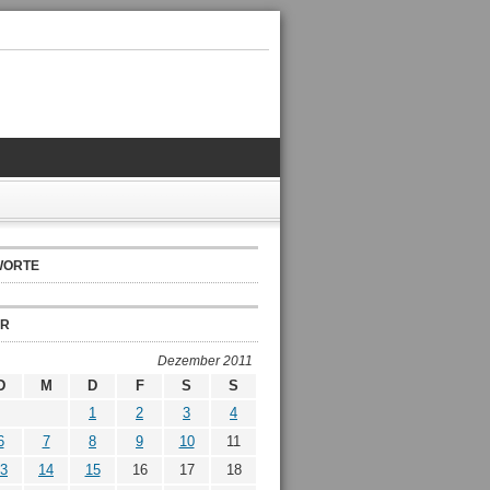
WORTE
ER
Dezember 2011
D
M
D
F
S
S
1
2
3
4
6
7
8
9
10
11
3
14
15
16
17
18