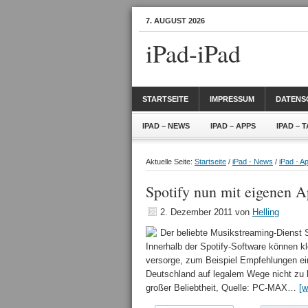
7. AUGUST 2026
iPad-iPad
STARTSEITE
IMPRESSUM
DATENS
IPAD – NEWS
IPAD – APPS
IPAD – 
Aktuelle Seite:
Startseite
/
iPad - News
/
iPad - A
Spotify nun mit eigenen 
2. Dezember 2011
von
Helling
Der beliebte Musikstreaming-Dienst 
Innerhalb der Spotify-Software können k
versorge, zum Beispiel Empfehlungen ein
Deutschland auf legalem Wege nicht zu 
großer Beliebtheit, Quelle: PC-MAX…
[w